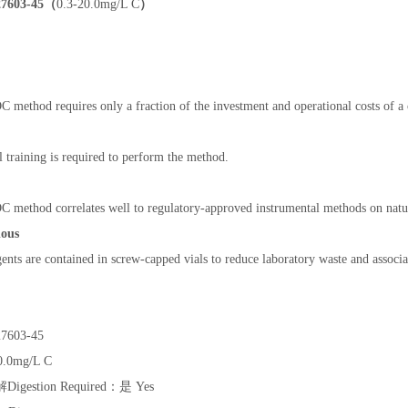
603-45（
0.3-20.0mg/L C
）
 method requires only a fraction of the investment and operational costs of a
training is required to perform the method.
 method correlates well to regulatory-approved instrumental methods on natur
dous
ents are contained in screw-capped vials to reduce laboratory waste and associ
603-45
.0mg/L C
estion Required：是 Yes