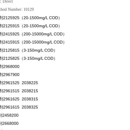
Direct
d Number: 10129
125925（20-1500mg/L COD）
125915（20-1500mg/L COD）
415925（200-15000mg/L COD）
415915（200-15000mg/L COD）
125815（3-150mg/L COD）
125825（3-150mg/L COD）
2968000
2967900
961525 2038225
961515 2038215
961625 2038315
961615 2038325
458200
668000