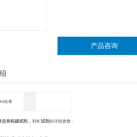
产品咨询
绍
CH/哈希
5哈希总有机碳试剂，TOC试剂
的详细参数：