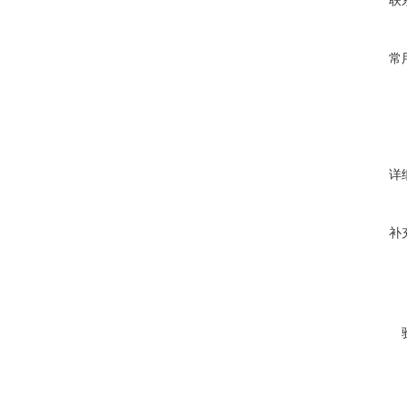
联
常
详
补