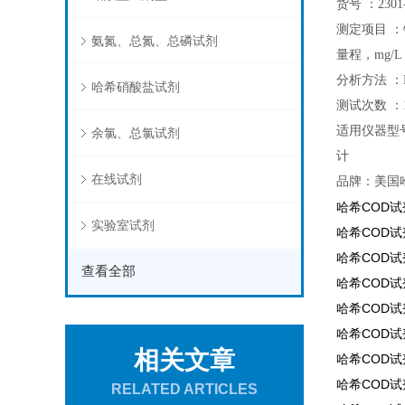
货号 ：2301
测定项目 ：
氨氮、总氮、总磷试剂
量程，mg/L ：
分析方法 ：Fe
哈希硝酸盐试剂
测试次数 ：1
适用仪器型号
余氯、总氯试剂
计
在线试剂
品牌：美国哈
哈希COD试剂2
实验室试剂
哈希COD试剂2
哈希COD试剂2
查看全部
哈希COD试剂2
哈希COD试剂2
哈希COD试剂2
相关文章
哈希COD试剂
哈希COD试剂
RELATED ARTICLES