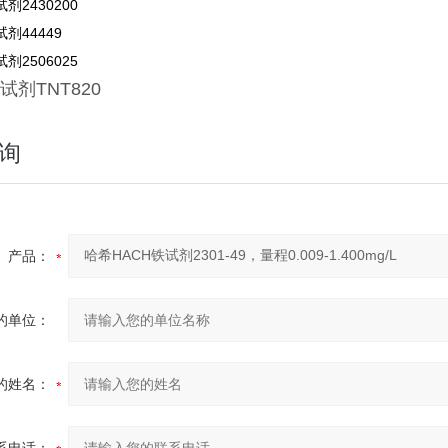
剂2430200
剂44449
剂2506025
试剂
TNT820
询
产品：
的单位：
的姓名：