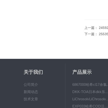
上一篇：
245
下一篇：
2553
关于我们
产品展示
公司简介
6867000哈希cl1
新闻动态
DKK-TOA日本dkk东亚电波水质仪
技术文章
LiChrosolvLiChro
EXP033哈希COD活塞泵价格 EXP033