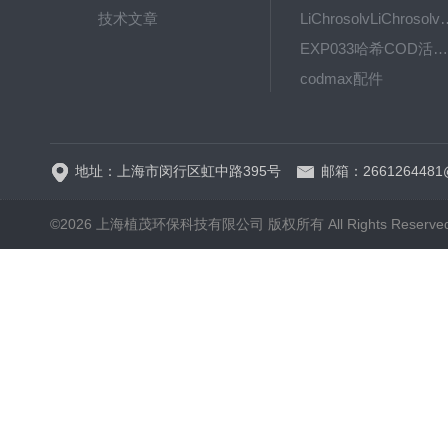
技术文章
LiChrosolvLiChro
EXP033哈希COD活塞泵价格 EXP033
codmax配件
5B-3FCOD分析仪
地址：上海市闵行区虹中路395号
邮箱：2661264481
©2026 上海植茂环保科技有限公司 版权所有 All Rights Reserve