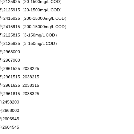
125925（20-1500mg/L COD）
125915（20-1500mg/L COD）
415925（200-15000mg/L COD）
415915（200-15000mg/L COD）
125815（3-150mg/L COD）
125825（3-150mg/L COD）
2968000
2967900
961525 2038225
961515 2038215
961625 2038315
961615 2038325
458200
668000
606945
604545