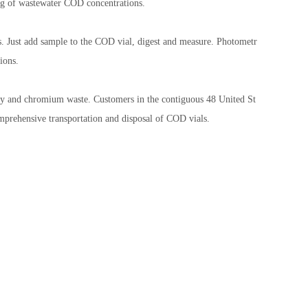
of wastewater COD concentrations.
. Just add sample to the COD vial, digest and measure. Photometr
ions.
ry and chromium waste. Customers in the contiguous 48 United St
mprehensive transportation and disposal of COD vials.