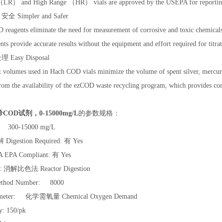
LR） and High Range （HR） vials are approved by the USEPA for reporting 
 Simpler and Safer
 reagents eliminate the need for measurement of corrosive and toxic chemicals
ts provide accurate results without the equipment and effort required for titrat
Easy Disposal
t volumes used in Hach COD vials minimize the volume of spent silver, mercu
from the availability of the ezCOD waste recycling program, which provides co
哈希COD试剂，0-15000mg/L
的参数规格：
 300-15000 mg/L
estion Required: 有 Yes
PA Compliant: 有 Yes
 消解比色法 Reactor Digestion
hod Number: 8000
eter: 化学需氧量 Chemical Oxygen Demand
: 150/pk