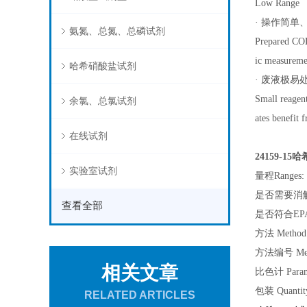
Low Range （
· 操作简单、安全
氨氮、总氮、总磷试剂
Prepared COD
ic measuremen
哈希硝酸盐试剂
· 废液极易处理 
Small reagen
余氯、总氯试剂
ates benefit 
在线试剂
24159-15
实验室试剂
量程Ranges:
是否需要消解 Dig
查看全部
是否符合EPA E
方法 Method:
方法编号 Met
相关文章
比色计 Param
包装 Quantity
RELATED ARTICLES