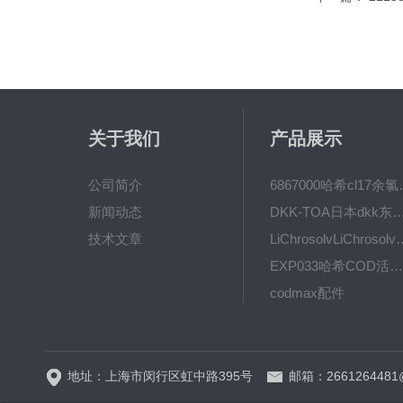
关于我们
产品展示
公司简介
6867000哈希cl1
新闻动态
DKK-TOA日本dkk东亚电波水质仪
技术文章
LiChrosolvLiChro
EXP033哈希COD活塞泵价格 EXP033
codmax配件
5B-3FCOD分析仪
地址：上海市闵行区虹中路395号
邮箱：2661264481