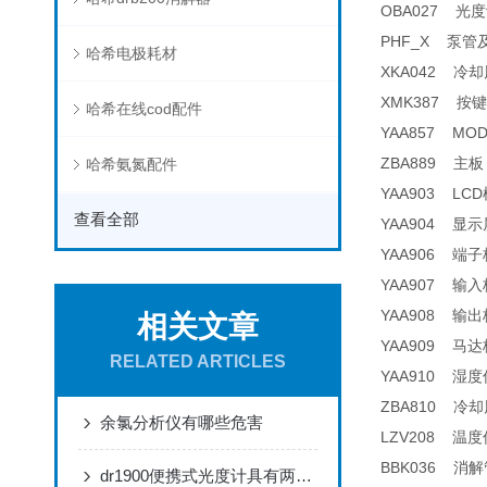
OBA027 光度
PHF_X 泵管及接头 
哈希电极耗材
XKA042 冷却风扇
XMK387 按键
哈希在线cod配件
YAA857 MODB
ZBA889 主板 
哈希氨氮配件
YAA903 LCD
查看全部
YAA904 显示
YAA906 端子板
YAA907 输入板
YAA908 输出板
相关文章
YAA909 马达
RELATED ARTICLES
YAA910 湿度传
ZBA810 冷却风
余氯分析仪有哪些危害
LZV208 温度传感
BBK036 消解
dr1900便携式光度计具有两种供电模式