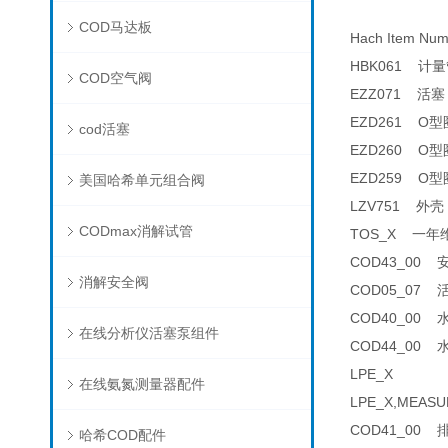
COD马达板
Hach Item N
HBK061 计量管
COD空气阀
EZZ071 活塞 
EZD261 O型圈 
cod活塞
EZD260 O型圈 
EZD259 O型圈 
美国哈希单元组合阀
LZV751 外壳 
CODmax消解试管
TOS_X 一年维护
COD43_00 安
消解安全阀
COD05_07 活
COD40_00 水
在线分析仪活塞泵组件
COD44_00 水
LPE_X
在线氨氮测量器配件
LPE_X,MEASU
COD41_00 排
哈希COD配件