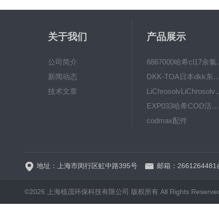
关于我们
产品展示
公司简介
6867000哈希cl1
新闻动态
DKK-TOA日本dkk东亚电波水质仪
技术文章
LiChrosolvLiChro
EXP033哈希COD活塞泵价格 EXP033
codmax配件
5B-3FCOD分析仪
地址：上海市闵行区虹中路395号
邮箱：2661264481
©2026 上海植茂环保科技有限公司 版权所有 All Rights Reserve