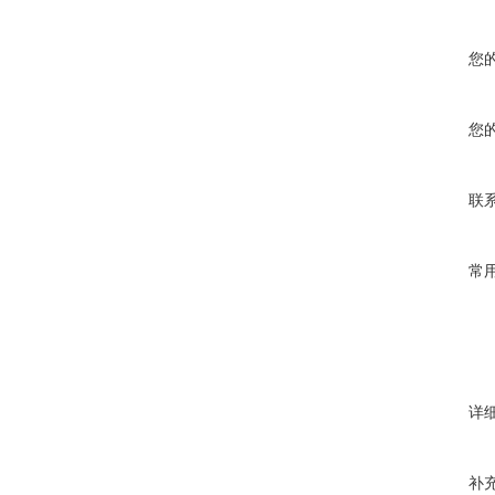
您
您
联
常
详
补