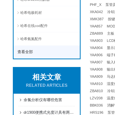
PHF_X 泵管及接头 
XKA042 冷却风扇
哈希电极耗材
XMK387 按键
哈希在线cod配件
YAA857 MODB
ZBA889 主板 
哈希氨氮配件
YAA903 LCD
YAA904 显示
查看全部
YAA906 端子板
YAA907 输入板
YAA908 输出板
相关文章
YAA909 马达
YAA910 湿度传
RELATED ARTICLES
ZBA810 冷却风
LZV208 温度传感
余氯分析仪有哪些危害
BBK036 消解
dr1900便携式光度计具有两种供电模式
HRS196 泵管接头