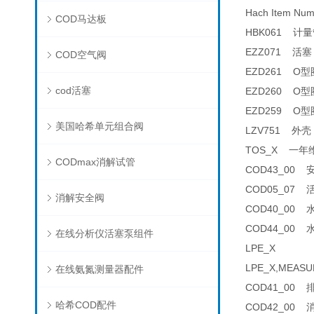
Hach Item N
COD马达板
HBK061 计量管
EZZ071 活塞 
COD空气阀
EZD261 O型圈 
cod活塞
EZD260 O型圈 
EZD259 O型圈 
美国哈希单元组合阀
LZV751 外壳 
TOS_X 一年维护
CODmax消解试管
COD43_00 安
COD05_07 活
消解安全阀
COD40_00 水
COD44_00 水
在线分析仪活塞泵组件
LPE_X
LPE_X,MEASU
在线氨氮测量器配件
COD41_00 排
哈希COD配件
COD42_00 消