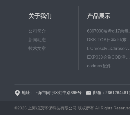
关于我们
产品展示
公司简介
6867000哈希cl1
新闻动态
DKK-TOA日本dkk东亚电波水质仪
技术文章
LiChrosolvLiChro
EXP033哈希COD活塞泵价格 EXP033
codmax配件
5B-3FCOD分析仪
地址：上海市闵行区虹中路395号
邮箱：2661264481
©2026 上海植茂环保科技有限公司 版权所有 All Rights Reserve