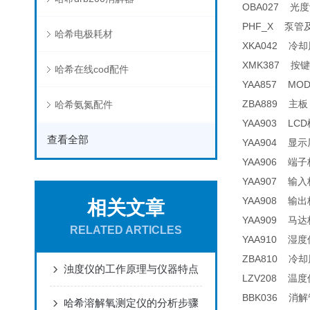
OBA027 光度
PHF_X 泵管及接头 
哈希电极耗材
XKA042 冷却风扇
XMK387 按键
哈希在线cod配件
YAA857 MODB
ZBA889 主板 
哈希氨氮配件
YAA903 LCD
查看全部
YAA904 显示
YAA906 端子板
YAA907 输入板
YAA908 输出板
相关文章
YAA909 马达
RELATED ARTICLES
YAA910 湿度传
ZBA810 冷却风
浊度仪的工作原理与仪器特点
LZV208 温度传感
BBK036 消解
哈希溶解氧测定仪的分析步骤