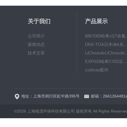
关于我们
产品展示
公司简介
6867000哈希cl1
新闻动态
DKK-TOA日本dkk东亚电波水质仪
技术文章
LiChrosolvLiChro
EXP033哈希COD活塞泵价格 EXP033
codmax配件
5B-3FCOD分析仪
地址：上海市闵行区虹中路395号
邮箱：2661264481
©2026 上海植茂环保科技有限公司 版权所有 All Rights Reserve