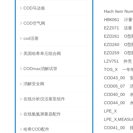
COD马达板
Hach Item N
HBK061 计量管
COD空气阀
EZZ071 活塞 
EZD261 O型圈 
cod活塞
EZD260 O型圈 
EZD259 O型圈 
美国哈希单元组合阀
LZV751 外壳 
CODmax消解试管
TOS_X 一年维护
COD43_00 安
消解安全阀
COD05_07 活
COD40_00 水
在线分析仪活塞泵组件
COD44_00 水
LPE_X
在线氨氮测量器配件
LPE_X,MEASU
COD41_00 排
哈希COD配件