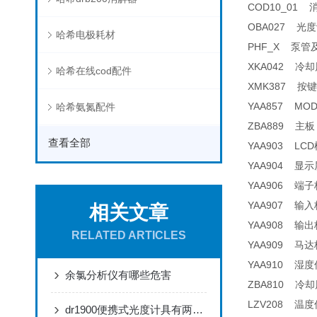
COD10_01 消解
OBA027 光度
哈希电极耗材
PHF_X 泵管及接头 
XKA042 冷却风扇
哈希在线cod配件
XMK387 按键
YAA857 MODB
哈希氨氮配件
ZBA889 主板 
查看全部
YAA903 LCD
YAA904 显示
YAA906 端子板
YAA907 输入板
相关文章
YAA908 输出板
RELATED ARTICLES
YAA909 马达
YAA910 湿度传
余氯分析仪有哪些危害
ZBA810 冷却风
LZV208 温度传感
dr1900便携式光度计具有两种供电模式