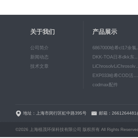
关于我们
产品展示
公司简介
6867000哈希cl1
新闻动态
DKK-TOA日本dkk东亚电波水质仪
技术文章
LiChrosolvLiChro
EXP033哈希COD活塞泵价格 EXP033
codmax配件
5B-3FCOD分析仪
地址：上海市闵行区虹中路395号
邮箱：2661264481
©2026 上海植茂环保科技有限公司 版权所有 All Rights Reserve