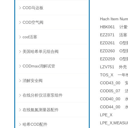
COD马达板
Hach Item N
COD空气阀
HBK061 计量管
EZZ071 活塞 
cod活塞
EZD261 O型圈 
EZD260 O型圈 
美国哈希单元组合阀
EZD259 O型圈 
CODmax消解试管
LZV751 外壳 
TOS_X 一年维护
消解安全阀
COD43_00 安
COD05_07 活
在线分析仪活塞泵组件
COD40_00 水
COD44_00 水
在线氨氮测量器配件
LPE_X
LPE_X,MEASU
哈希COD配件