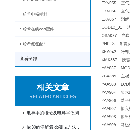
EXV055 空气水平
EXV056 空气安全阀
哈希电极耗材
EXV057 消解
COD10_01 消解
哈希在线cod配件
OBA027 光度
PHF_X 泵管及接头 
哈希氨氮配件
XKA042 冷却风扇
查看全部
XMK387 按键
YAA857 MODB
ZBA889 主板 
YAA903 LCD
相关文章
YAA904 显示
RELATED ARTICLES
YAA906 端子板
YAA907 输入板
电导率的概念及电导率仪测量原理
YAA908 输出板
YAA909 马达
hq30的溶解氧ldo测试方法及校正