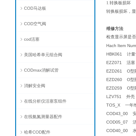
1.转换板损坏
COD马达板
转换板损坏，显
COD空气阀
维修方法
检查显示屏是否
cod活塞
Hach Item N
HBK061 计量管
美国哈希单元组合阀
EZZ071 活塞 
CODmax消解试管
EZD261 O型圈 
EZD260 O型圈 
消解安全阀
EZD259 O型圈 
LZV751 外壳 
在线分析仪活塞泵组件
TOS_X 一年维护
COD43_00 安
在线氨氮测量器配件
COD05_07 活
COD40_00 水
哈希COD配件