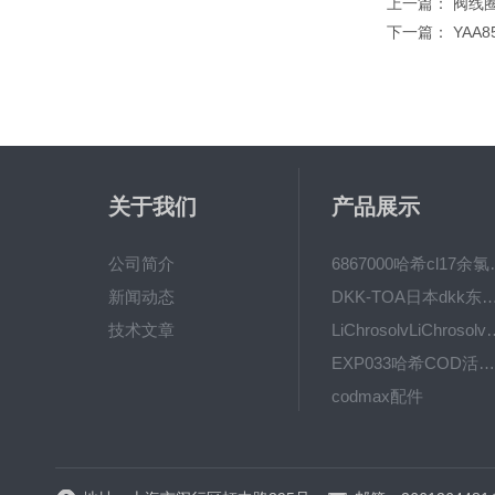
上一篇：
阀线
下一篇：
YAA
关于我们
产品展示
公司简介
6867000哈希cl1
新闻动态
DKK-TOA日本dkk东亚电波水质仪
技术文章
LiChrosolvLiChro
EXP033哈希COD活塞泵价格 EXP033
codmax配件
5B-3FCOD分析仪