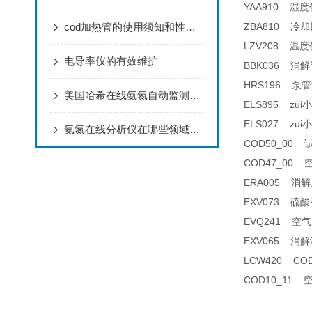
YAA910 湿度传
cod加热管的使用须知和性能要求
ZBA810 冷却风
LZV208 温度传感
电导率仪的有效维护
BBK036 消解
HRS196 泵管接头
美国哈希在线氨氮自动监测仪特点
ELS895 z
ELS027 zu
氨氮在线分析仪在哪些领域有广泛应用？
COD50_00 
COD47_00 
ERA005 消解
EXV073 硫酸阀
EVQ241 空气
EXV065 
LCW420 C
COD10_11 