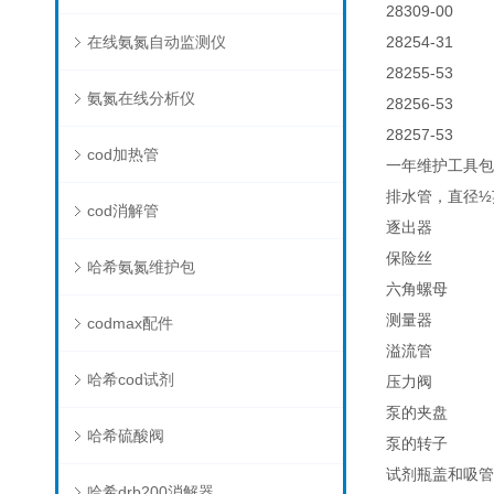
28309-00
在线氨氮自动监测仪
28254-31
28255-53
氨氮在线分析仪
28256-53
28257-53
cod加热管
一年维护工具包
排水管，直径½
cod消解管
逐出器
保险丝
哈希氨氮维护包
六角螺母
测量器
codmax配件
溢流管
哈希cod试剂
压力阀
泵的夹盘
哈希硫酸阀
泵的转子
试剂瓶盖和吸管
哈希drb200消解器