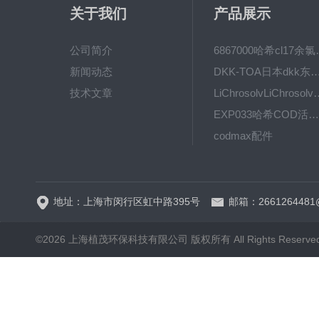
关于我们
产品展示
公司简介
6867000哈希cl1
新闻动态
DKK-TOA日本dkk东亚电波水质仪
技术文章
LiChrosolvLiChro
EXP033哈希COD活塞泵价格 EXP033
codmax配件
5B-3FCOD分析仪
地址：上海市闵行区虹中路395号
邮箱：2661264481
©2026 上海植茂环保科技有限公司 版权所有 All Rights Reserve