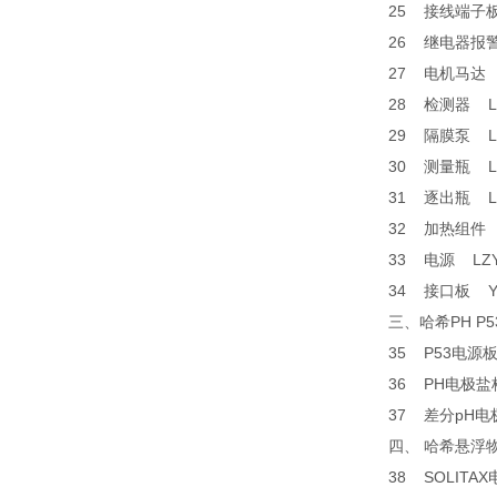
25 接线端子
26 继电器报
27 电机马达 
28 检测器 L
29 隔膜泵 L
30 测量瓶 L
31 逐出瓶 L
32 加热组件 
33 电源 LZ
34 接口板 Y
三、哈希PH
35 P53电源板
36 PH电极盐
37 差分pH电
四、 哈希悬浮
38 SOLITA