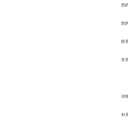
您
您
联
常
详
补