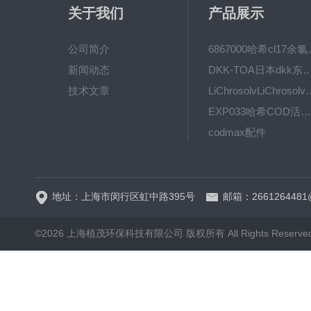
关于我们
产品展示
公司简介
6867000哈希cl1
新闻动态
DKK-TOA日本dkk东亚电波水质仪
技术文章
LiChrosolvLiChro
EXP033哈希COD活塞泵价格 EXP033
codmax配件
5B-3FCOD分析仪
地址：上海市闵行区虹中路395号
邮箱：2661264481
©2026 上海植茂环保科技有限公司 版权所有 All Rights Reserve