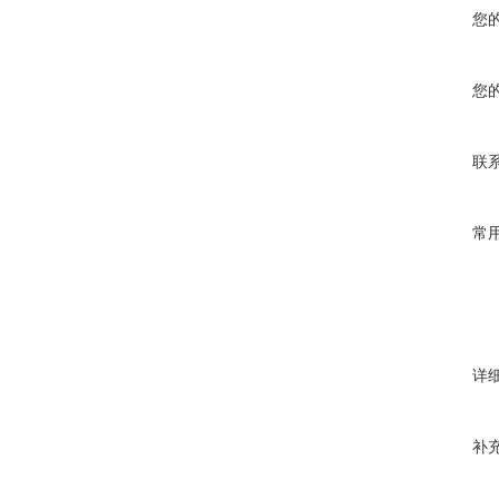
您
您
联
常
详
补