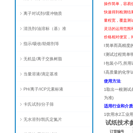
操作简单，容易
快速得到检测结
离子对试剂/缓冲物质
量程宽，覆盖测
清洗剂/油溶标（基）准
灵活的运用范围
价格相对便宜，
指示/吸收/助熔剂等
l
简单而高精度的
l
测试过程简单明
无机盐/离子交换树脂
l
包装小巧,所用
l
高质量的化学试
当量溶液/滴定基准
使用方法
:
PH/离子/ICP元素标液
1取出一根测试
为准)
卡氏试剂/分子筛
适用行业和介质
1饮用水2工业
无水溶剂/凯氏定氮片
试纸技术
订货编号