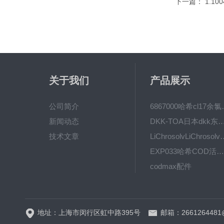
下一篇：
1.10
关于我们
产品展示
公司简介
6867000哈希cl1
新闻动态
DKK-TOA日本dkk东亚电波水质仪
技术文章
LiChrosolvLiChro
EXP033哈希COD活塞泵价格 EXP033
codmax配件
5B-3FCOD分析仪
地址：上海市闵行区虹中路395号
邮箱：2661264481