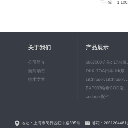
下一篇：
1.10
关于我们
产品展示
公司简介
6867000哈希cl1
新闻动态
DKK-TOA日本dkk东亚电波水质仪
技术文章
LiChrosolvLiChro
EXP033哈希COD活塞泵价格 EXP033
codmax配件
5B-3FCOD分析仪
地址：上海市闵行区虹中路395号
邮箱：2661264481