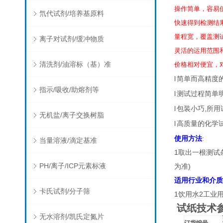
操作简单，容易
氘代试剂/培养基原料
快速得到检测结
量程宽，覆盖测
离子对试剂/缓冲物质
灵活的运用范围
清洗剂/油溶标（基）准
价格相对便宜，
l
简单而高精度的
指示/吸收/助熔剂等
l
测试过程简单明
l
包装小巧,所用
无机盐/离子交换树脂
l
高质量的化学试
使用方法
:
当量溶液/滴定基准
1取出一根测试
PH/离子/ICP元素标液
为准)
适用行业和介质
卡氏试剂/分子筛
1饮用水2工业
试纸技术
无水溶剂/凯氏定氮片