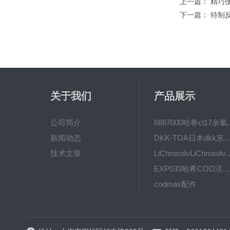
上一篇：
精巧便
下一篇：
特制
关于我们
产品展示
公司简介
6867000哈希cl1
新闻动态
DKK-TOA日本dkk东亚电波水质仪
技术文章
LiChrosolvLiChro
EXP033哈希COD活塞泵价格 EXP033
codmax配件
5B-3FCOD分析仪