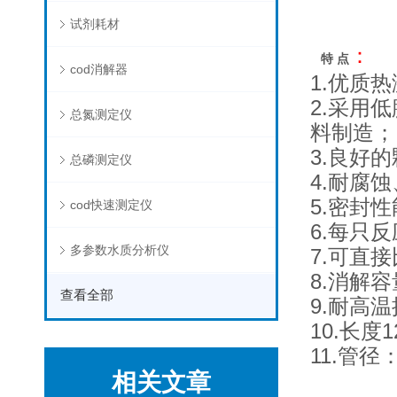
试剂耗材
：
特 点
cod消解器
1.优质
2.采用
总氮测定仪
料制造；
3.良好
总磷测定仪
4.耐腐
5.密封
cod快速测定仪
6.每只
多参数水质分析仪
7.可直
8.消解容量
查看全部
9.耐高
10.长度
11.管径
相关文章