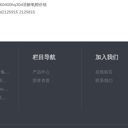
160400hq30d溶解氧帽价格
d2125915 2125815
栏目导航
加入我们
6867000哈希cl17余氯分析仪色度计模块、哈希cl17比色池现货
产品中心
在线留言
DKK-TOA日本dkk东亚电波水质仪器电极耗材
荣誉资质
联系我们
LiChrosolvLiChrosolv®HPLC色谱纯溶剂
EXP033哈希COD活塞泵价格 EXP033