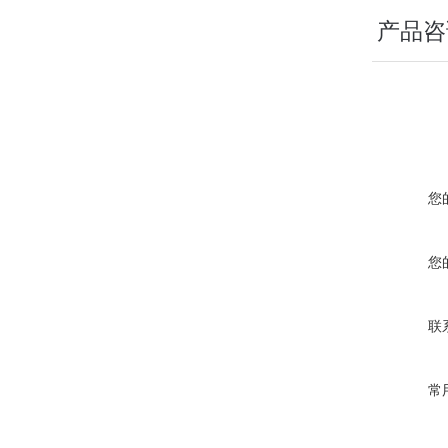
产品咨
您
您
联
常