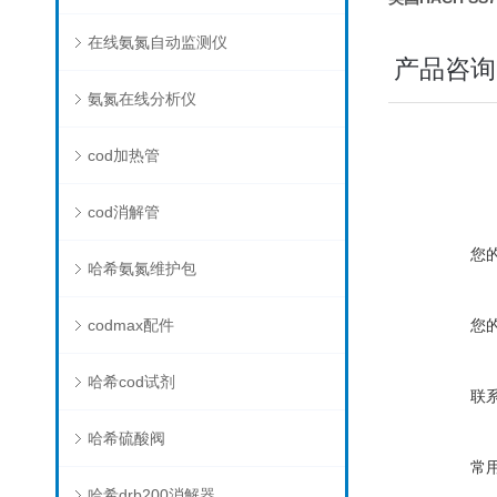
在线氨氮自动监测仪
产品咨询
氨氮在线分析仪
cod加热管
cod消解管
您
哈希氨氮维护包
codmax配件
您
哈希cod试剂
联
哈希硫酸阀
常
哈希drb200消解器