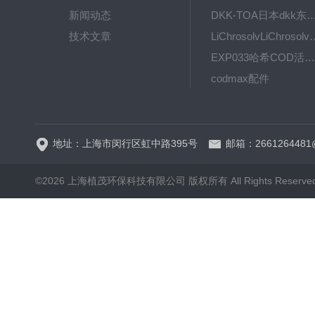
新闻动态
DKK-TOA日本dkk东亚电波水质仪
技术文章
LiChrosolvLiChro
EXP033哈希COD活塞泵价格 EXP033
codmax配件
5B-3FCOD分析仪
地址：上海市闵行区虹中路395号
邮箱：2661264481
©2026 上海植茂环保科技有限公司 版权所有 All Rights Reserve