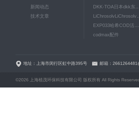
新闻动态
DKK-TOA日本dkk东亚电波水质仪
技术文章
LiChrosolvLiChro
EXP033哈希COD活塞泵价格 EXP033
codmax配件
5B-3FCOD分析仪
地址：上海市闵行区虹中路395号
邮箱：2661264481
©2026 上海植茂环保科技有限公司 版权所有 All Rights Reserve