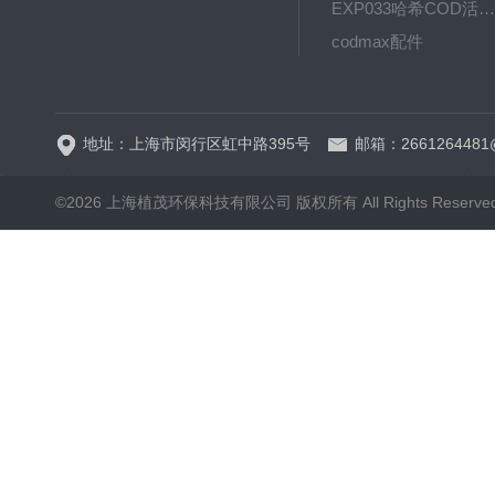
EXP033哈希COD活塞泵价格 EXP033
codmax配件
5B-3FCOD分析仪
地址：上海市闵行区虹中路395号
邮箱：2661264481
©2026 上海植茂环保科技有限公司 版权所有 All Rights Reserve