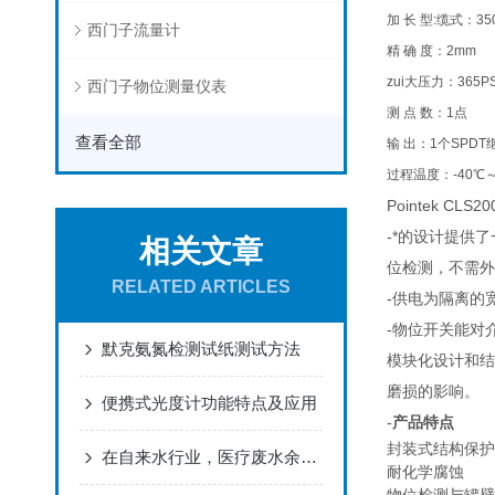
加 长 型:缆式：35
西门子流量计
精 确 度：2mm
zui大压力：365PSI
西门子物位测量仪表
测 点 数：1点
查看全部
输 出：1个SPD
过程温度：-40℃～
Pointek 
-*的设计提供
相关文章
位检测，不需外
RELATED ARTICLES
-供电为隔离的宽
-物位开关能对
默克氨氮检测试纸测试方法
模块化设计和结
磨损的影响。
便携式光度计功能特点及应用
-
产品特点
封装式结构保护
在自来水行业，医疗废水余氯的测量
耐化学腐蚀