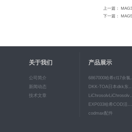
上一篇：
MAG3
下一篇：
MAG5
关于我们
产品展示
公司简介
6867000哈希cl1
新闻动态
DKK-TOA日本dkk东亚电波水质仪
技术文章
LiChrosolvLiChro
EXP033哈希COD活塞泵价格 EXP033
codmax配件
5B-3FCOD分析仪