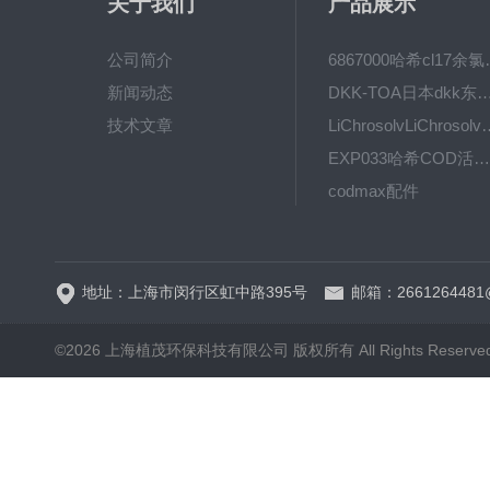
关于我们
产品展示
公司简介
6867000哈希cl1
新闻动态
DKK-TOA日本dkk东亚电波水质仪
技术文章
LiChrosolvLiChro
EXP033哈希COD活塞泵价格 EXP033
codmax配件
5B-3FCOD分析仪
地址：上海市闵行区虹中路395号
邮箱：2661264481
©2026 上海植茂环保科技有限公司 版权所有 All Rights Reserve