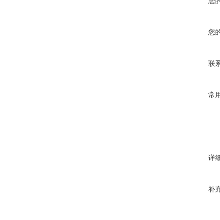
您
您
联
常
详
补