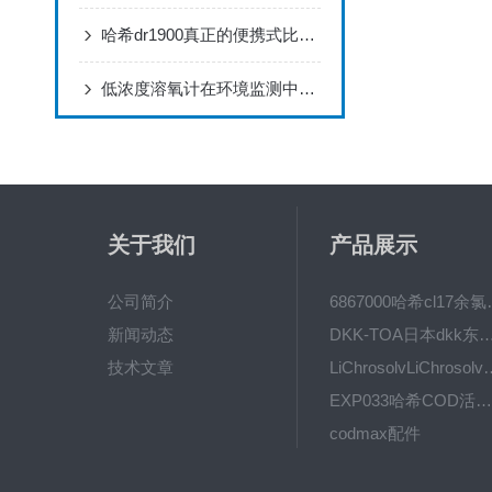
哈希dr1900真正的便携式比色计
低浓度溶氧计在环境监测中有哪些应用？
关于我们
产品展示
公司简介
6867000哈希cl1
新闻动态
DKK-TOA日本dkk东亚电波水质仪
技术文章
LiChrosolvLiChro
EXP033哈希COD活塞泵价格 EXP033
codmax配件
5B-3FCOD分析仪