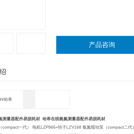
产品咨询
绍
CH/哈希
氮测量器配件易损耗材
哈希在线氨氮测量器配件易损耗材
ompact一代） 电机LZP866+转子LZV168 氨氮蠕动泵（compact二代）