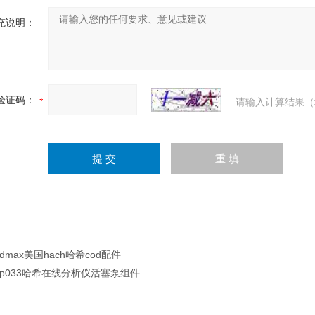
充说明：
验证码：
请输入计算结果（
odmax美国hach哈希cod配件
xp033哈希在线分析仪活塞泵组件