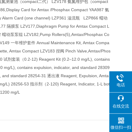
 氨氮测量池（compact二代） LZV178 氨氮维护包（compact
lay Card for Amtax /Phosphax Compact YAA987 氨
 Alarm Card (one channel) LZP361 溢流瓶 LZP866 蠕动
V177 隔膜泵 LZV177,Diaphragm Pump for Amtax Compact L
2 蠕动泵泵辊 LZV182,Pump Rollers(5),Amtax/Phosphax Co
 LZV149 一年维护套件 Annual Maintenance Kit, Amtax Compa
tte, Amtax Compact LZV183 捏阀 Pinch Valve,Amtax/Phos
0 试剂套装（0.2-12) Reagent Kit (0.2–12.0 mg/L), contains
mg/L), contains expulsion, indicator, and standard 28309
r, and standard 28254-31 逐出液 Reagent, Expulsion, Amta
2 mg/L) 28256-53 指示剂（2-120) Reagent, Indicator, 1-L bott
电话
–1200 mg/L
在线交流
微信扫一扫