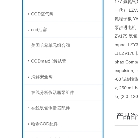
177 氨氮气
一代） LZV14
COD空气阀
氮端子板 YAA9
泵步进电机 LZP8
cod活塞
ZV175 氨氮光
mpact LZY3
美国哈希单元组合阀
ct LZV178 
CODmax消解试管
phax Compa
expulsion, 
消解安全阀
-00 试剂套装（2
x, 250 mL b
在线分析仪活塞泵组件
le, (2.0–12
在线氨氮测量器配件
产品咨
哈希COD配件