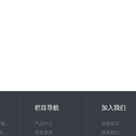
栏目导航
加入我们
6867000哈希cl17余氯分析仪色度计模块、哈希cl17比色池现货
产品中心
在线留言
DKK-TOA日本dkk东亚电波水质仪器电极耗材
荣誉资质
联系我们