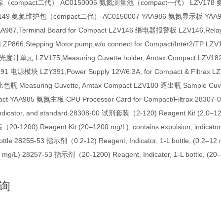
泵（compact二代） AC0150005 氨氮测量池（compact一代） LZV178
9 氨氮维护包（compact二代） AC0150007 YAA986 氨氮显示板 YAA986,Disp
87,Terminal Board for Compact LZV146 继电器报警板 LZV146,Relay
66,Stepping Motor,pump,w/o connect for Compact/Inter2/TP LZ
度计单元 LZV175,Measuring Cuvette holder, Amtax Compact LZV18
91 电源模块 LZY391,Power Supply 12V/6.3A, for Compact & Filtrax
比色瓶 Measuring Cuvette, Amtax Compact LZV180 逐出瓶 Sample Cuve
ct YAA985 氨氮主板 CPU Processor Card for Compact/Filtrax 28307-0
indicator, and standard 28308-00 试剂套装（2-120) Reagent Kit (2.0–120 
0-1200) Reagent Kit (20–1200 mg/L), contains expulsion, indicato
ottle 28255-53 指示剂（0.2-12) Reagent, Indicator, 1-L bottle, (0.2–1
0 mg/L) 28257-53 指示剂（20-1200) Reagent, Indicator, 1-L bottle, (20
询