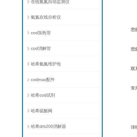
在线氨氮自动监测仪
氨氮在线分析仪
您
cod加热管
cod消解管
您
哈希氨氮维护包
联
codmax配件
常
哈希cod试剂
哈希硫酸阀
哈希drb200消解器
详