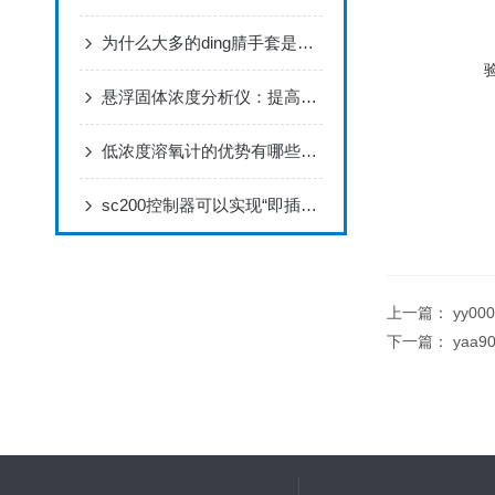
为什么大多的ding腈手套是蓝色？
悬浮固体浓度分析仪：提高粒子分析准确性与效率
低浓度溶氧计的优势有哪些？看完下文就知道了
sc200控制器可以实现“即插即用”型操作
上一篇：
yy00
下一篇：
yaa9