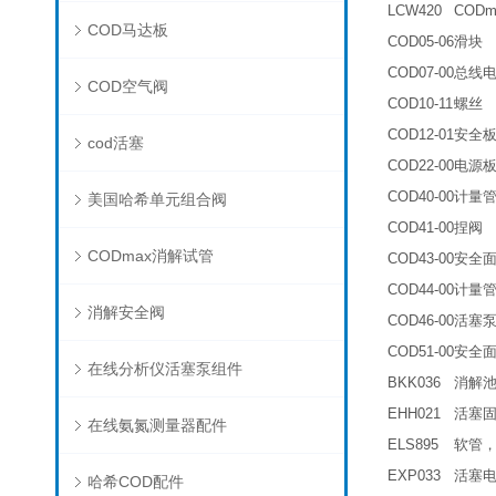
LCW420
COD
COD马达板
COD05-06
滑块
COD07-00
总线
COD空气阀
COD10-11
螺丝
COD12-01
安全
cod活塞
COD22-00
电源
COD40-00
计量
美国哈希单元组合阀
COD41-00
捏阀
CODmax消解试管
COD43-00
安全
COD44-00
计量
消解安全阀
COD46-00
活塞
COD51-00
安全
在线分析仪活塞泵组件
BKK036
消解
EHH021
活塞
在线氨氮测量器配件
ELS895
软管
EXP033
活塞
哈希COD配件