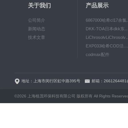
关于我们
产品展示
公司简介
6867000哈希cl1
新闻动态
DKK-TOA日本dkk东亚电波水质仪
技术文章
LiChrosolvLiChro
EXP033哈希COD活塞泵价格 EXP033
codmax配件
5B-3FCOD分析仪
地址：上海市闵行区虹中路395号
邮箱：2661264481
©2026 上海植茂环保科技有限公司 版权所有 All Rights Reserve