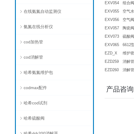
EXV054
组合
在线氨氮自动监测仪
EXV055
空气
EXV056
空气
氨氮在线分析仪
EXV057
陶瓷
EXV073
硫酸阀
cod加热管
EXV065
661
EZD_X
维护
cod消解管
EZD259
消解管O
EZD260
消解管O
哈希氨氮维护包
codmax配件
产品咨询
哈希cod试剂
哈希硫酸阀
哈希drb200消解器