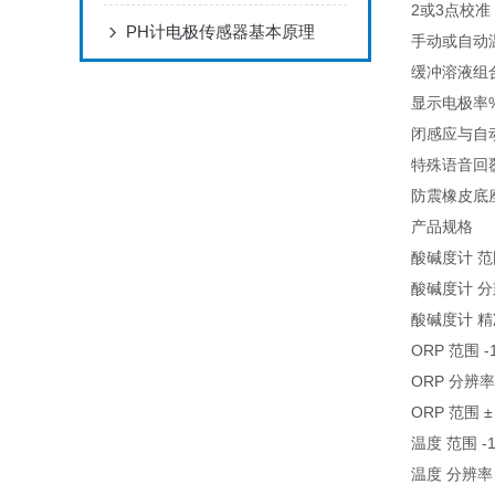
2或3点校准
PH计电极传感器基本原理
手动或自动
缓冲溶液组合
显示电极率
闭感应与自
特殊语音回
防震橡皮
产品规格
酸碱度计 范围 
酸碱度计 分辨
酸碱度计 精准度
ORP 范围 -1
ORP 分辨率 
ORP 范围 ± 
温度 范围 -10
温度 分辨率 0