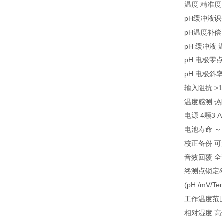
温度 精准度 ±
pH缓冲液识别 US
pH温度补偿 自
pH 缓冲液 温
pH 电极零点(o
pH 电极斜率(s
输入阻抗 >10
温度感测 热阻器
电源 4颗3 
电池寿命 ～
校正备份 
音效回覆 
终测点锁定&
(pH /mV/T
工作温度范围 
相对湿度 高