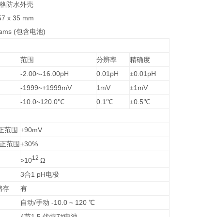
7规格防水外壳
57 x 35 mm
rams (包含电池)
规格
范围
分辨率
精确度
-2.00~-16.00pH
0.01pH
±0.01pH
-1999~+1999mV
1mV
±1mV
-10.0~120.0℃
0.1℃
±0.5℃
正范围
±90mV
校正范围
±30%
12
>10
Ω
3合1 pH电极
储存
有
自动/手动 -10.0 ~ 120 ℃
4节1.5 伏特7#电池