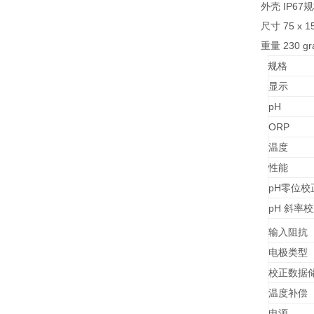
外壳 IP6
尺寸 75 x 1
重量 230 g
显示
pH
ORP
温度
性能
pH零位校
pH 斜率
输入阻抗
电极类型
校正数据
温度补偿
电源