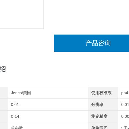
产品咨询
绍
Jenco/美国
使用校准液
ph4
0.01
分辨率
0.0
0-14
测定精度
0.0
单参数
价格区间
5千