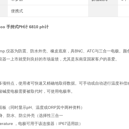
便携式
co 手持式PH计 6810 ph计
/temp.仪器为防震、防水外壳、橡皮底座，具BNC、ATC与三合一电极
仪器一上市就受到良好的市场返馈，尤其是东南亚国家客户的喜爱。
多项特点，使用者可快速又精确地取得数据。可手动或自动进行温度补偿
酸碱度电极需要被取代时，可使用电极率。
面板（同时显示pH、温度或ORP其中两种资料）
格机身、防水、防尘外壳（选择性三合一
temperature ，电极可用于该连接器：IP67适用款）