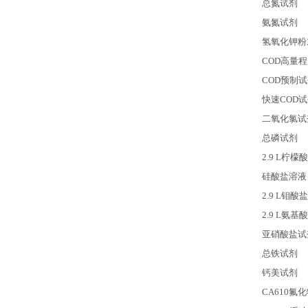
总氮试剂
氨氮试剂
氢氧化钾粉
COD
高量程
COD
预制试
快速COD
二氧化氯试
总磷试剂
2.9 L
柠檬酸
硅酸盐溶液
2.9 L
钼酸盐
2.9 L
氨基酸
亚硝酸盐试
总铁试剂
钙美试剂
CA610
氟化