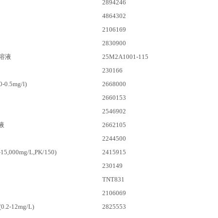
2894246
4864302
2106169
2830900
溶液
25M2A1001-115
230166
.5mg/l)
2668000
2660153
2546902
液
2662105
2244500
15,000mg/L,PK/150)
2415915
230149
TNT831
2106069
2-12mg/L)
2825553