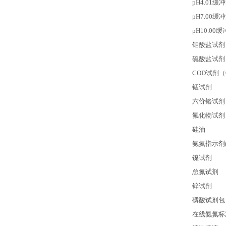
pH4.01
缓冲
pH7.00
缓冲
pH10.00
缓
钼酸盐试剂
硫酸盐试剂
COD
试剂（0
锰试剂
六价铬试剂
氟化物试剂
硅油
氨氮指示剂(2-
镍试剂
总氮试剂
锌试剂
磷酸试剂包
在线氨氮标