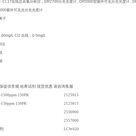
L17在线总余氯分析仪，DR2700分光光度计 ; DR5000型紫外可见分光光度计 ; DR2
6000紫外可见光分光光度计
离子
2.00mg/L Cl2 在线：0-5mg/L
d法
线
细
保提供常规 哈希试剂 现货优惠 请咨询客服
1500ppm 150PK
2125915
150ppm 150PK
2125815
2556900
2557000
试剂
LCW420