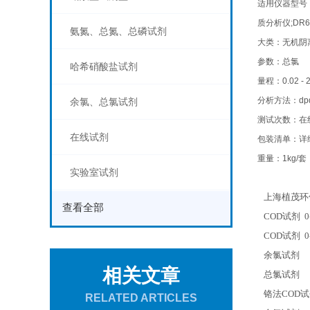
适用仪器型号：C
质分析仪;DR
氨氮、总氮、总磷试剂
大类：无机阴
参数：总氯
哈希硝酸盐试剂
量程：0.02 - 
分析方法：dp
余氯、总氯试剂
测试次数：在
在线试剂
包装清单：详
重量：1kg/套
实验室试剂
上海植茂环
查看全部
COD
试剂 0-
COD
试剂 0-
余氯试剂
相关文章
总氯试剂
铬法COD
RELATED ARTICLES