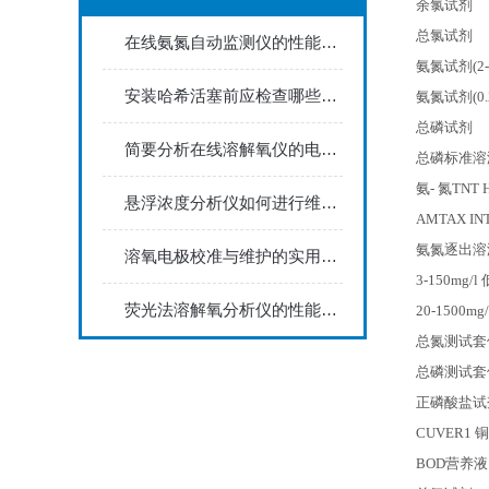
余氯试剂
总氯试剂
在线氨氮自动监测仪的性能特点
氨氮试剂(2-1
安装哈希活塞前应检查哪些内容？
氨氮试剂(0.2
总磷试剂
简要分析在线溶解氧仪的电极维护方法
总磷标准溶
氨- 氮TNT
悬浮浓度分析仪如何进行维护和保养？
AMTAX IN
氨氮逐出溶
溶氧电极校准与维护的实用指南
3-150mg/l
荧光法溶解氧分析仪的性能特点
20-1500mg
总氮测试套件，
总磷测试套件 
正磷酸盐试剂，
CUVER1
铜
BOD
营养液