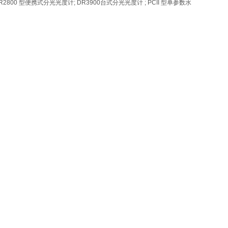
800 型便携式分光光度计; DR3900台式分光光度计 ; PCII 型单参数水