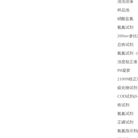
清洗溶液
样品池
硝酸盐氮
氨氮试剂
200mv
参比
总铁试剂
氨氮试剂（0-0
浊度校正液
PH
凝胶
2100N
校正
硫化物试剂
COD
试剂(0-
铁试剂
氨氮试剂
正磷试剂
氨氮指示剂(0.