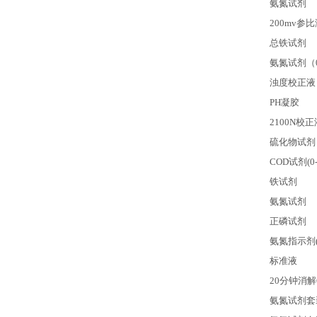
氨氮试剂
200mv
参比
总铁试剂
氨氮试剂（0-0
浊度校正液
PH
凝胶
2100N
校正
硫化物试剂
COD
试剂(0-
铁试剂
氨氮试剂
正磷试剂
氨氮指示剂(0.
标准液
20
分钟消解
氨氮试剂套装 0