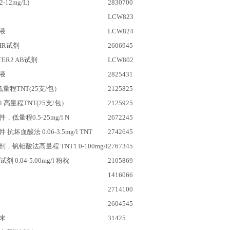
-12mg/L)
2830700
LCW823
液
LCW824
 HR试剂
2606945
TER2 AB
试剂
LCW802
液
2825431
低量程TNT(25支/包）
2125825
/l
高量程TNT(25支/包）
2125925
低量程0.5-25mg/l N
2672245
抗坏血酸法 0.06-3.5mg/l TNT
2742645
钒钼酸法高量程 TNT1.0-100mg/l
2767345
试剂 0.04-5.00mg/l 粉枕
2105869
1416066
2714100
2604545
末
31425