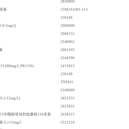
2830900
溶液
25M2A1001-115
230166
.5mg/l)
2668000
2660153
2546902
液
2662105
2244500
15,000mg/L,PK/150)
2415915
230149
TNT831
2106069
2-12mg/L)
2825553
2825831
COD预制管试剂低量程150支装
2038215
.2-12mg/l
2512210