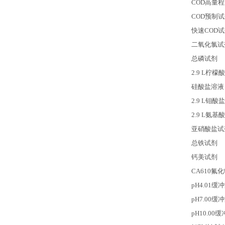
COD
高量程
COD
预制试
快速COD
二氧化氯试
总磷试剂
2.9 L
柠檬酸
硅酸盐溶液
2.9 L
钼酸盐
2.9 L
氨基酸
亚硝酸盐试
总铁试剂
钙美试剂
CA610
氟化
pH4.01
缓冲
pH7.00
缓冲
pH10.00
缓