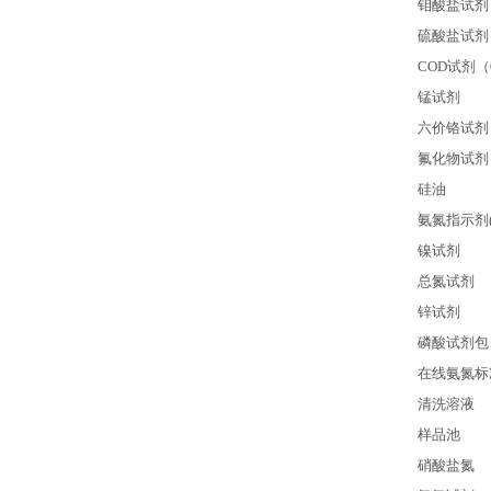
钼酸盐试剂
硫酸盐试剂
COD
试剂（0
锰试剂
六价铬试剂
氟化物试剂
硅油
氨氮指示剂(2-
镍试剂
总氮试剂
锌试剂
磷酸试剂包
在线氨氮标
清洗溶液
样品池
硝酸盐氮