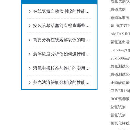
氨氮试剂(0.2
总磷试剂
在线氨氮自动监测仪的性能特点
总磷标准溶
安装哈希活塞前应检查哪些内容？
氨- 氮TNT
AMTAX IN
简要分析在线溶解氧仪的电极维护方法
氨氮逐出溶
3-150mg/l
悬浮浓度分析仪如何进行维护和保养？
20-1500mg
总氮测试套件，
溶氧电极校准与维护的实用指南
总磷测试套件 
荧光法溶解氧分析仪的性能特点
正磷酸盐试剂，
CUVER1
铜
BOD
营养液
总氮试剂
氨氮试剂
氢氧化钾粉