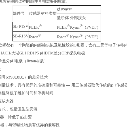
明所希望的盐桥的部件号和需要的数量。
盐桥材料
部件号
传感器材料类型
盐桥体
外部接头
®
®
®
SB-P1SV
PEEK
PEEK
Kynar
（
PVDF
）
®
®
®
SB-R1SV
Ryton
Ryton
Kynar
（
PVDF
）
盐桥都有一个陶瓷的内部接头以及氟橡胶的
O
形圈，含有二元等电子转移
HACH/大湖GLI RD1P5 pHDTM差分ORP探头电极
哈希差分pH电极
（Ryton材质）
：
国号639818B1）的差分技术
分测量技术，具有优异的准确度和可靠性 — 用三传感器取代传统的pH传感
可靠性降低了维护时间和停机时间
置放大器
装方式，包括卫生型安装
传感器，降低了热曲变
n传感器，与强碱性物质有优异的兼容性