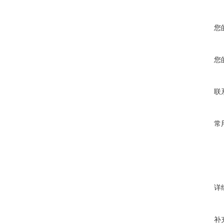
您
您
联
常
详
补