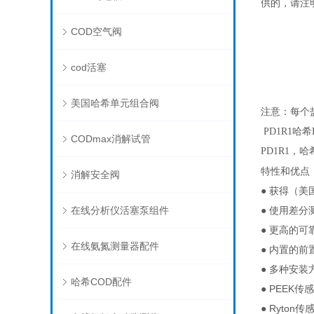
供的，请注
COD空气阀
cod活塞
美国哈希单元组合阀
注意：每个
PD1R1哈希
CODmax消解试管
PD1R1，
特性和优点
消解安全阀
● 获得（美
在线分析仪活塞泵组件
● 使用差
● 更高的
在线氨氮测量器配件
● 内置的前
● 多种安
哈希COD配件
● PEEK
● Ryto