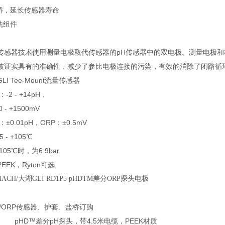
盐桥，延长传感器寿命
洗组件
差分传感器技术使用测量电极取代传感器的pH传感器中的双电极。测量电极
被证实具有的准确性，减少了参比电极连接的污染，有效的消除了闭路循
I Tee-Mount流量传感器
2 - +14pH，
 - +1500mV
±0.01pH，ORP：±0.5mV
- +105℃
105℃时，为6.9bar
EEK，Ryton可选
HACH/大湖GLI RD1P5 pHDTM差分ORP探头电极
H/ORP传感器、护套、盐桥订购
pHD™差分pH探头，带4.5米电缆，PEEK材质