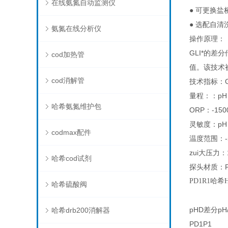
在线氨氮自动监测仪
● 可更换
● 选配自清
氨氮在线分析仪
操作原理：
GLI*的
cod加热管
值。该技术
cod消解管
技术指标：GL
量程：：pH：-
哈希氨氮维护包
ORP：-1500
灵敏度：pH：
codmax配件
温度范围：-5 
zui大压力：
哈希cod试剂
探头材质：P
PD1R1哈希
哈希硫酸阀
pHD差分p
哈希drb200消解器
PD1P1