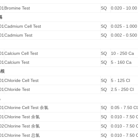
01
Bromine Test
SQ
0.020 - 10.00
镉
01
Cadmium Cell Test
SQ
0.025 - 1.000
01
Cadmium Test
SQ
0.002 - 0.500
01
Calcium Cell Test
SQ
10 - 250 Ca
01
Calcium Test
SQ
5 - 160 Ca
氯根
01
Chloride Cell Test
SQ
5 - 125 Cl
01
Chloride Test
SQ
2.5 - 250 Cl
氯
01
Chlorine Cell Test
SQ
0.05 - 7.50 Cl
余氯
01
Chlorine Test
SQ
0.010 - 7.50 
余氯
02
Chlorine Test
SQ
0.010 - 7.50 
余氯
01
Chlorine Test
SQ
0.010 - 7.50 
总氯