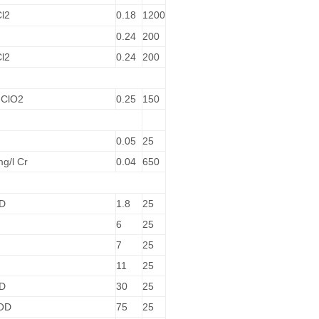
Cl2
0.18
1200
0.24
200
Cl2
0.24
200
 ClO2
0.25
150
0.05
25
mg/l Cr
0.04
650
OD
1.8
25
6
25
7
25
11
25
OD
30
25
COD
75
25