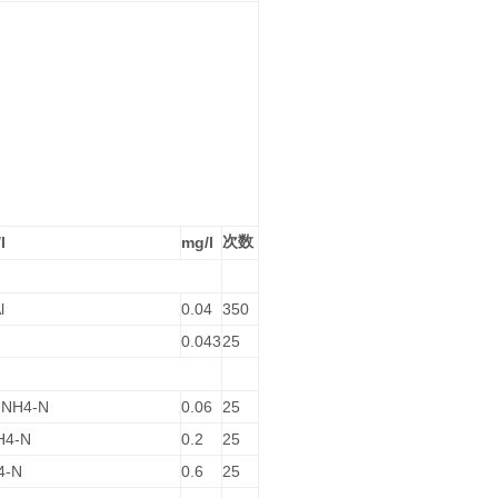
l
mg/l
次数
l
0.04
350
0.043
25
0 NH4-N
0.06
25
NH4-N
0.2
25
4-N
0.6
25