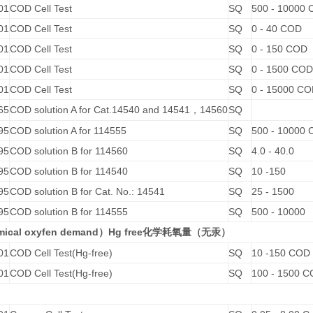
01
COD Cell Test
SQ
500 - 10000
01
COD Cell Test
SQ
0 - 40 COD
01
COD Cell Test
SQ
0 - 150 COD
01
COD Cell Test
SQ
0 - 1500 COD
01
COD Cell Test
SQ
0 - 15000 C
65
COD solution A for Cat.14540 and 14541
14560
SQ
，
95
COD solution A for 114555
SQ
500 - 10000
95
COD solution B for 114560
SQ
4.0 - 40.0
95
COD solution B for 114540
SQ
10 -150
95
COD solution B for Cat. No.: 14541
SQ
25 - 1500
95
COD solution B for 114555
SQ
500 - 10000
mical oxyfen demand
Hg free
）
化学耗氧量（无汞）
01
COD Cell Test(Hg-free)
SQ
10 -150 COD
01
COD Cell Test(Hg-free)
SQ
100 - 1500 