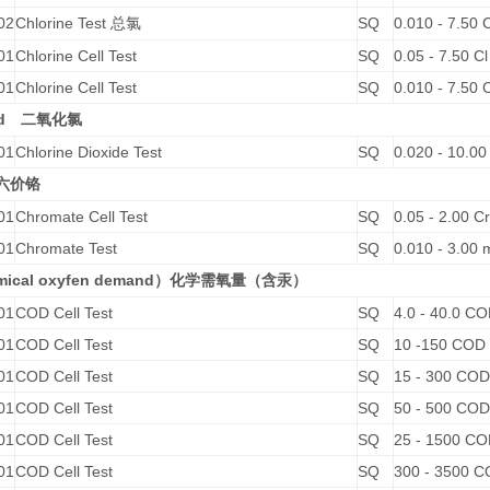
02
Chlorine Test
SQ
0.010 - 7.50 
总氯
01
Chlorine Cell Test
SQ
0.05 - 7.50 Cl
01
Chlorine Cell Test
SQ
0.010 - 7.50 
d
二氧化氯
01
Chlorine Dioxide Test
SQ
0.020 - 10.00
六价铬
01
Chromate Cell Test
SQ
0.05 - 2.00 Cr
01
Chromate Test
SQ
0.010 - 3.00 
mical oxyfen demand
）化学需氧量（含汞）
01
COD Cell Test
SQ
4.0 - 40.0 C
01
COD Cell Test
SQ
10 -150 COD
01
COD Cell Test
SQ
15 - 300 COD
01
COD Cell Test
SQ
50 - 500 COD
01
COD Cell Test
SQ
25 - 1500 C
01
COD Cell Test
SQ
300 - 3500 