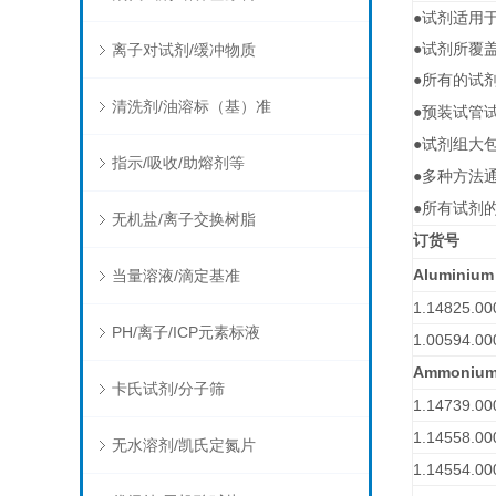
●试剂适用
离子对试剂/缓冲物质
●试剂所覆
●所有的试
清洗剂/油溶标（基）准
●预装试管
●试剂组大
指示/吸收/助熔剂等
●多种方法
●所有试剂
无机盐/离子交换树脂
订货号
Aluminiu
当量溶液/滴定基准
1.14825.00
PH/离子/ICP元素标液
1.00594.00
Ammoniu
卡氏试剂/分子筛
1.14739.00
1.14558.00
无水溶剂/凯氏定氮片
1.14554.00