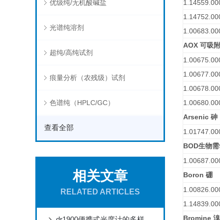
优级纯/无机酸碱盐
1.14559.00
1.14752.00
光谱纯溶剂
1.00683.00
AOX
可吸
超纯/高纯试剂
1.00675.00
1.00677.00
痕量分析（农残级）试剂
1.00678.00
色谱纯（HPLC/GC）
1.00680.00
Arsenic
砷
查看全部
1.01747.00
BOD
生物需
1.00687.00
相关文章
Boron
硼
1.00826.00
RELATED ARTICLES
1.14839.00
Bromine
溴
dr1900便携式光度计的多样特点介绍