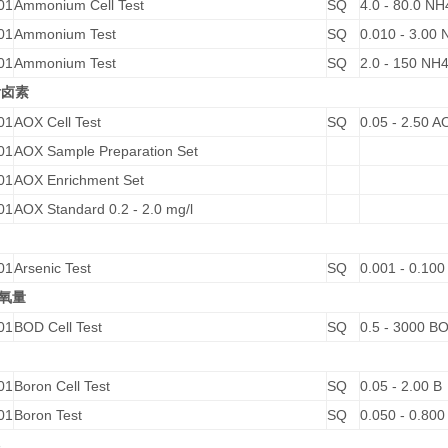
01
Ammonium Cell Test
SQ
4.0 - 80.0 NH
01
Ammonium Test
SQ
0.010 - 3.00
01
Ammonium Test
SQ
2.0 - 150 NH
附卤素
01
AOX Cell Test
SQ
0.05 - 2.50 A
01
AOX Sample Preparation Set
01
AOX Enrichment Set
01
AOX Standard 0.2 - 2.0 mg/l
01
Arsenic Test
SQ
0.001 - 0.100
氧量
01
BOD Cell Test
SQ
0.5 - 3000 B
01
Boron Cell Test
SQ
0.05 - 2.00 B
01
Boron Test
SQ
0.050 - 0.800