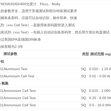
NOVA30/60/400
Picco
Multy
于
光度计、
、
盖的参数齐全，适用于常规测试和部分特殊测试要求
剂都有条形码，仪器可以自动识别，操作简单、快速
xxx Cell Test
--
试剂（
）
直接用条形码圆管进入测试
xxx Test
--
包装试剂（
）
先插入自动识别条形码管，然后用方形比色皿测试
EPA
DIN
通过美国
及德国
标准
2-3
的保质期为
年
测试参数
mg/
类型
测试范围
m
铝
01
Aluminium Test
SQ
0.020 - 1.20 A
01
Aluminium Cell Test
SQ
0.02 - 0.50 Al
m
氨氮
01
Ammonium Cell Test
SQ
0.010 - 2.00
01
Ammonium Cell Test
SQ
0.20 - 8.00 
01
Ammonium Cell Test
SQ
0.5 - 16.0 NH