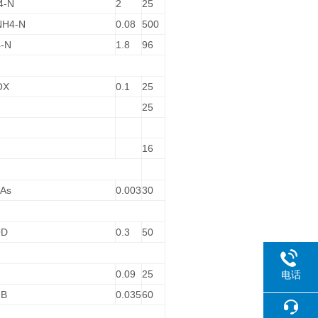
4-N
2
25
 NH4-N
0.08
500
4-N
1.8
96
OX
0.1
25
25
16
 As
0.003
30
OD
0.3
50
0.09
25
电话
 B
0.035
60