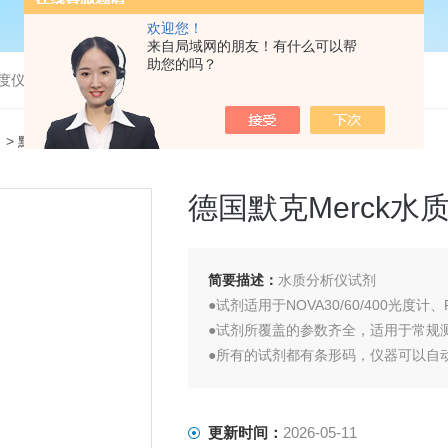
欢迎您！
来自局域网的朋友！有什么可以帮
助您的吗？
度仪，bod分析仪，溶解氧分析仪
）
> 默克德国默克Merck水质分析仪配套试剂
德国默克Merck
简要描述：
水质分析仪试剂
●试剂适用于NOVA30/60/400光度计、Pi
●试剂所覆盖的参数齐全，适用于常规
●所有的试剂都有条形码，仪器可以自
●预装试管试剂（xxx Cell Test）
●试剂组大包装试剂（xxx Test）
●多种方法通过美国EPA及德国DIN
更新时间：
2026-05-11