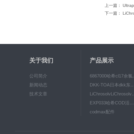
上一篇：
Ultr
下一篇：
LiCh
关于我们
产品展示
公司简介
6867000哈希cl1
新闻动态
DKK-TOA日本dkk东亚电波水质仪
技术文章
LiChrosolvLiChro
EXP033哈希COD活塞泵价格 EXP033
codmax配件
5B-3FCOD分析仪