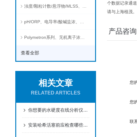
个数据记录通道
浊度/颗粒计数/悬浮物/MLSS、消毒剂、营养盐、有机污染物在线分析仪
请与上海植茂。
pH/ORP、电导率/酸碱盐浓、溶解气体在线分析仪
产品咨询
Polymetron系列、无机离子浓度、流量&液位、通用控制器等水质分析仪
查看全部
相关文章
您
RELATED ARTICLES
您
你想要的水硬度在线分析仪上线了！
联
安装哈希活塞前应检查哪些内容？