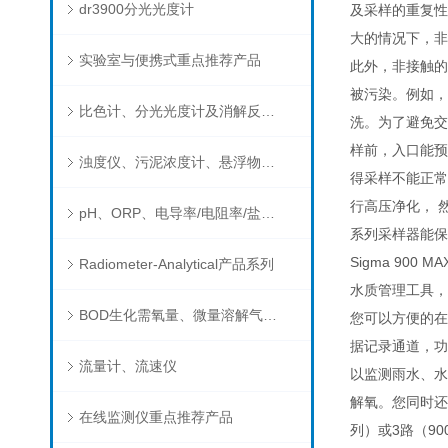
dr3900分光光度计
及采样的重复性
大的情况下，非
实验室与便携式重点推荐产品
此外，非接触的
被污染。例如，
比色计、分光光度计及消解反应器
洗。为了避免交
样前，入口能预
浊度仪、污泥浓度计、悬浮物分析仪
得采样不能正常
行高压净化， 然
pH、ORP、电导率/电阻率/盐度/TDS、溶解氧/氧饱和度、离子选择电极（氨氮、氟、氯、硝酸根、钠）
系列采样器能保
Sigma 900
Radiometer-Analytical产品系列
水质管理工具，
BOD生化需氧量、微量溶解气体和现场水质测试组件以及其他分析仪
您可以方便的在
据记录通道，功
流量计、流速仪
以监测雨水、水
解氧。您同时还
在线监测仪重点推荐产品
列）或3路（90