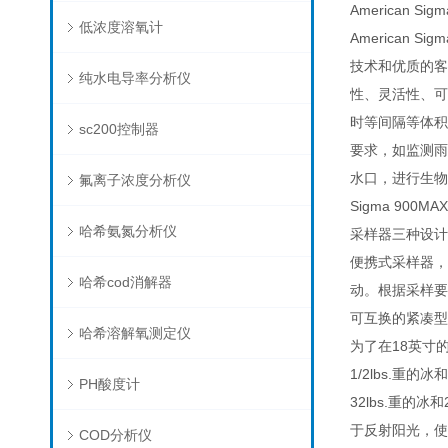
American S
低浓度溶氧计
American S
技术和优质的客
纯水电导率分析仪
性、灵活性、可
时等间隔等体积
sc200控制器
要求，如监测雨
水口，进行生物监
氟离子浓度分析仪
Sigma 90
哈希氨氮分析仪
采样器三种设计
便携式采样器，
哈希cod消解器
动。根据采样要
可互换的紧凑型
哈希溶解氧测定仪
为了在18英寸
1/2lbs.重
PH酸度计
32lbs.重的
于反射阳光，使
COD分析仪