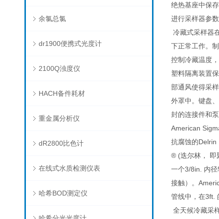
绝热基座中保存
余氯总氯
进行采样器参数
冷藏式采样器
dr1900便携式光度计
下正常工作。制
控制冷藏温度，
2100Q浊度仪
塑料隔离装置保
部通风使得采样
HACH备件耗材
外罩中。键盘、
封的连接件和泵
重金属分析仪
American
抗腐蚀的Delrin
dR2800比色计
® (迭尔林， 
在线式水质检测仪表
一个3/8in.
接触）。Americ
哈希BOD测定仪
管线中，在3ft.
全天候冷藏采样
哈希分光光度计