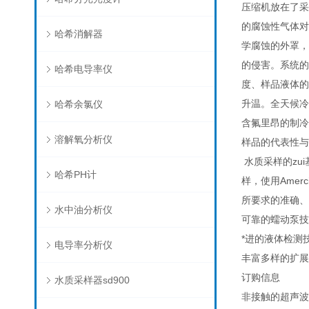
压缩机放在了采
的腐蚀性气体对
哈希消解器
学腐蚀的外罩，
的侵害。系统的
哈希电导率仪
度、样品液体的
升温。全天候冷
哈希余氯仪
含氟里昂的制冷
溶解氧分析仪
样品的代表性与
水质采样的zu
哈希PH计
样，使用Amerc
所要求的准确、
水中油分析仪
可靠的蠕动泵技
*进的液体检测
电导率分析仪
丰富多样的扩展
订购信息
水质采样器sd900
非接触的超声波