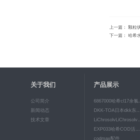
上一篇：
颗粒
下一篇：
哈希水
关于我们
产品展示
公司简介
6867000哈希cl1
新闻动态
DKK-TOA日本dkk东亚电波水质仪
技术文章
LiChrosolvLiChro
EXP033哈希COD活塞泵价格 EXP033
codmax配件