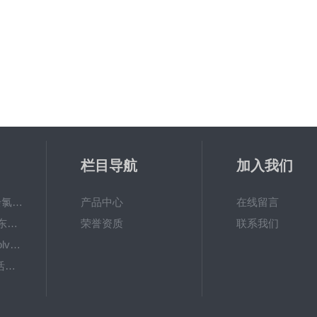
栏目导航
加入我们
6867000哈希cl17余氯分析仪色度计模块、哈希cl17比色池现货
产品中心
在线留言
DKK-TOA日本dkk东亚电波水质仪器电极耗材
荣誉资质
联系我们
LiChrosolvLiChrosolv®HPLC色谱纯溶剂
EXP033哈希COD活塞泵价格 EXP033