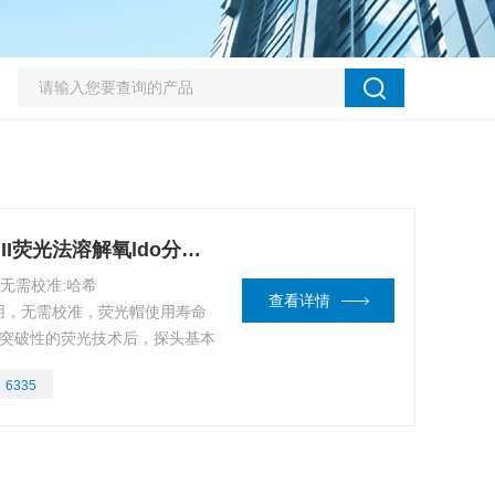
sc200-9020000哈希HACH LDO II荧光法溶解氧ldo分析仪
析仪无需校准:哈希
查看详情
头开箱即用，无需校准，荧光帽使用寿命
司突破性的荧光技术后，探头基本
补充电解质溶液，更无需对阳极
：
6335