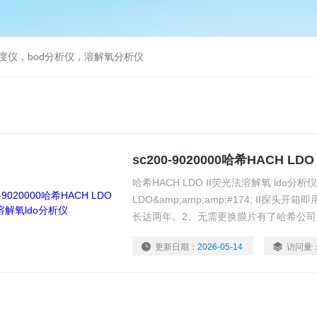
度仪，bod分析仪，溶解氧分析仪
哈希HACH LDO II荧光法溶解氧 ldo分
LDO&amp;amp;amp;#174; II探
长达两年。2、无需更换膜片有了哈希公
无需维护，因为已无需更换膜片，也不用
更新日期：
2026-05-14
访问量
和阴极进行打磨清洁。3、服务无遗漏