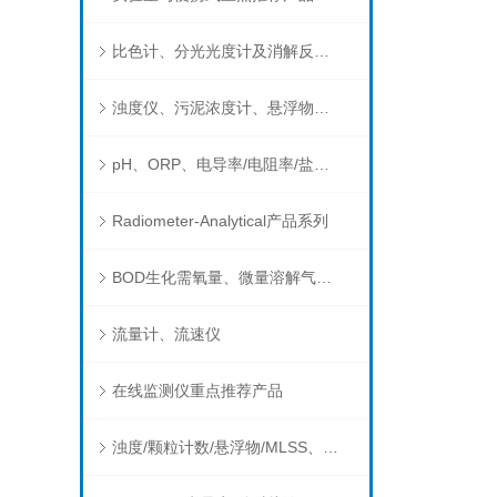
比色计、分光光度计及消解反应器
浊度仪、污泥浓度计、悬浮物分析仪
pH、ORP、电导率/电阻率/盐度/TDS、溶解氧/氧饱和度、离子选择电极（氨氮、氟、氯、硝酸根、钠）
Radiometer-Analytical产品系列
BOD生化需氧量、微量溶解气体和现场水质测试组件以及其他分析仪
流量计、流速仪
在线监测仪重点推荐产品
浊度/颗粒计数/悬浮物/MLSS、消毒剂、营养盐、有机污染物在线分析仪