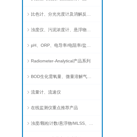
比色计、分光光度计及消解反应器
浊度仪、污泥浓度计、悬浮物分析仪
pH、ORP、电导率/电阻率/盐度/TDS、溶解氧/氧饱和度、离子选择电极（氨氮、氟、氯、硝酸根、钠）
Radiometer-Analytical产品系列
BOD生化需氧量、微量溶解气体和现场水质测试组件以及其他分析仪
流量计、流速仪
在线监测仪重点推荐产品
浊度/颗粒计数/悬浮物/MLSS、消毒剂、营养盐、有机污染物在线分析仪