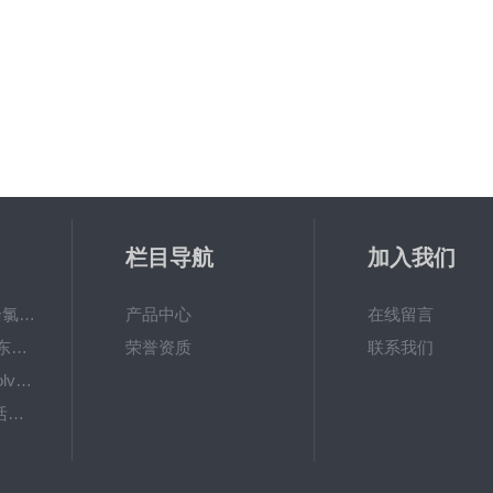
栏目导航
加入我们
6867000哈希cl17余氯分析仪色度计模块、哈希cl17比色池现货
产品中心
在线留言
DKK-TOA日本dkk东亚电波水质仪器电极耗材
荣誉资质
联系我们
LiChrosolvLiChrosolv®HPLC色谱纯溶剂
EXP033哈希COD活塞泵价格 EXP033