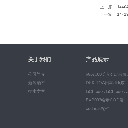
上一篇：
1446
下一篇：
1442
关于我们
产品展示
公司简介
6867000哈希cl1
新闻动态
DKK-TOA日本dkk东亚电波水质仪
技术文章
LiChrosolvLiChro
EXP033哈希COD活塞泵价格 EXP033
codmax配件
5B-3FCOD分析仪