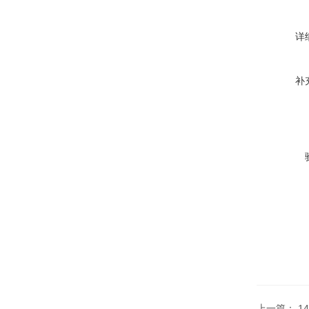
详
补
上一篇：
1