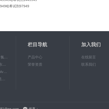
7949哈希试剂97949
栏目导航
加入我们
6867000哈希cl17余氯分析仪色度计模块、哈希cl17比色池现货
产品中心
在线留言
DKK-TOA日本dkk东亚电波水质仪器电极耗材
荣誉资质
联系我们
LiChrosolvLiChrosolv®HPLC色谱纯溶剂
EXP033哈希COD活塞泵价格 EXP033
81@qq.com
传真：