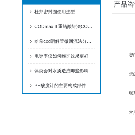
产品咨
杜邦密封圈使用选型
CODmax II 重铬酸钾法COD分析仪器
哈希cod消解管微回流法分析步骤
您
电导率仪如何维护效果更好
藻类会对水质造成哪些影响
您
PH酸度计的主要构成部件
联
常