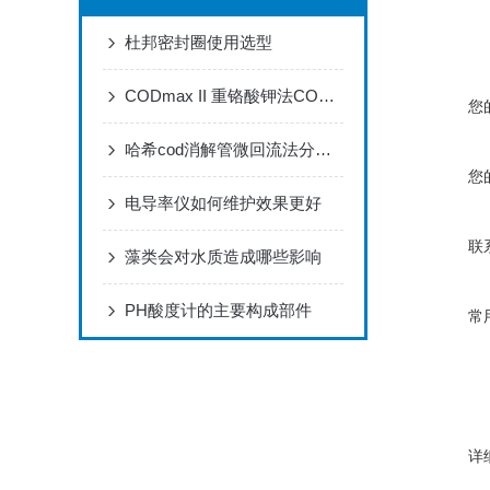
杜邦密封圈使用选型
CODmax II 重铬酸钾法COD分析仪器
您
哈希cod消解管微回流法分析步骤
您
电导率仪如何维护效果更好
联
藻类会对水质造成哪些影响
PH酸度计的主要构成部件
常
详