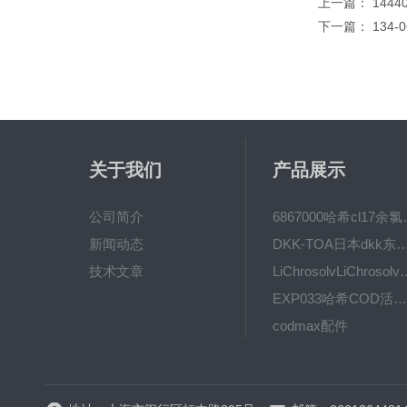
上一篇：
1444
下一篇：
134-
关于我们
产品展示
公司简介
6867000哈希cl1
新闻动态
DKK-TOA日本dkk东亚电波水质仪
技术文章
LiChrosolvLiChro
EXP033哈希COD活塞泵价格 EXP033
codmax配件
5B-3FCOD分析仪