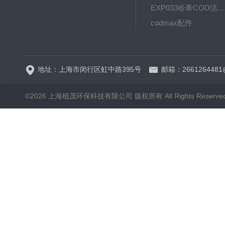
EXP033哈希COD活塞泵价格 EXP033
codmax配件
5B-3FCOD分析仪
地址：上海市闵行区虹中路395号
邮箱：2661264481
©2026 上海植茂环保科技有限公司 版权所有 All Rights Reserve