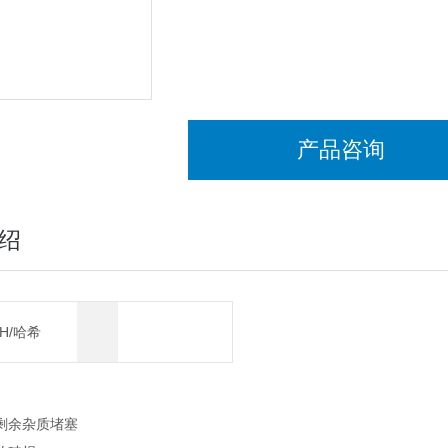
产品咨询
绍
CH/哈希
剩余杂质堵塞