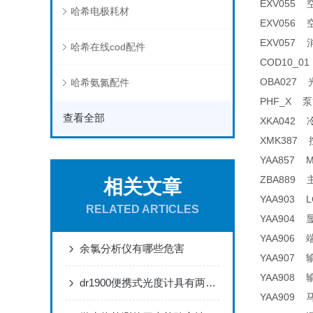
EXV055 空
哈希电极耗材
EXV056 空气
EXV057 
哈希在线cod配件
COD10_01
OBA027 
哈希氨氮配件
PHF_X 泵管及
查看全部
XKA042 冷
XMK387 
YAA857 M
ZBA889 主
相关文章
YAA903 L
RELATED ARTICLES
YAA904 
YAA906 端
余氯分析仪有哪些危害
YAA907 输
YAA908 输
dr1900便携式光度计具有两种供电模式
YAA909 