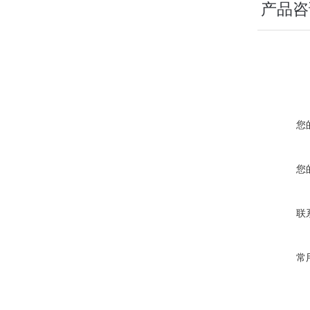
产品咨
您
您
联
常