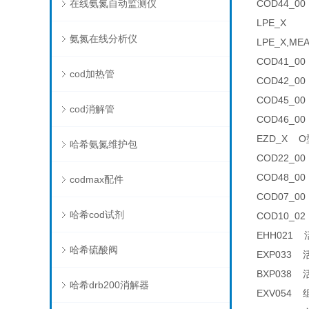
在线氨氮自动监测仪
COD44_0
LPE_X
氨氮在线分析仪
LPE_X,ME
COD41_00
cod加热管
COD42_00
COD45_00
cod消解管
COD46_0
EZD_X O型
哈希氨氮维护包
COD22_0
COD48_00
codmax配件
COD07_0
哈希cod试剂
COD10_02
EHH021 活
哈希硫酸阀
EXP033 活
BXP038 活
哈希drb200消解器
EXV054 组