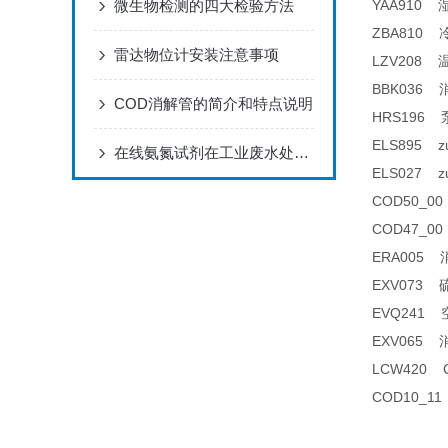
微生物检测的四大检验方法
YAA910 湿
ZBA810 
雷达物位计安装注意事项
LZV208 温
BBK036 
COD消解管的简介和特点说明
HRS196 泵管
ELS895
在线氨氮试剂在工业废水处理中的应用
ELS027 
COD50_0
COD47_0
ERA005 
EXV073 硫
EVQ241 
EXV065
LCW420
COD10_1