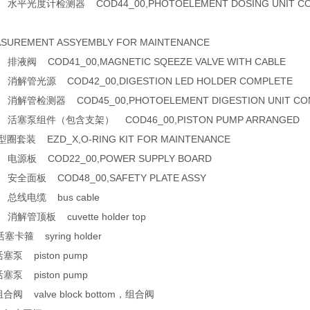
0 水平光度计检测器 COD44_00,PHOTOELEMENT DOSING UNIT C
ASUREMENT ASSYEMBLY FOR MAINTENANCE
 排液阀 COD41_00,MAGNETIC SQEEZE VALVE WITH CABLE
 消解管光源 COD42_00,DIGESTION LED HOLDER COMPLETE
 消解管检测器 COD45_00,PHOTOELEMENT DIGESTION UNIT CO
0 活塞泵组件（包含支架） COD46_00,PISTON PUMP ARRANGED
圈套装 EZD_X,O-RING KIT FOR MAINTENANCE
0 电源板 COD22_00,POWER SUPPLY BOARD
 安全面板 COD48_00,SAFETY PLATE ASSY
0 总线电缆 bus cable
 消解管顶板 cuvette holder top
塞卡箍 syring holder
塞泵 piston pump
塞泵 piston pump
合阀 valve block bottom，组合阀