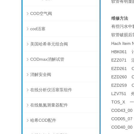
软管有明显
COD空气阀
维修方法
有些污水中
cod活塞
软管破损后
Hach Item
美国哈希单元组合阀
HBK061 计
CODmax消解试管
EZZ071 活
EZD261 O
消解安全阀
EZD260 O
EZD259 O
在线分析仪活塞泵组件
LZV751 外
TOS_X 一
在线氨氮测量器配件
COD43_0
COD05_0
哈希COD配件
COD40_0