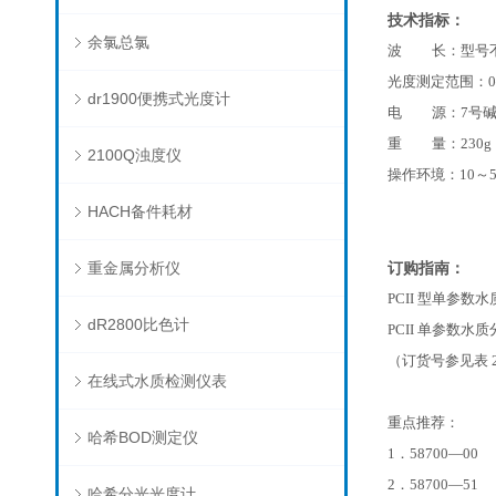
技术指标：
余氯总氯
波 长：型号
光度测定范围：0—
dr1900便携式光度计
电 源：7号碱
重 量：230g
2100Q浊度仪
操作环境：10～5
HACH备件耗材
重金属分析仪
订购指南：
PCII 型单参
dR2800比色计
PCII 单参数
（订货号参见表 
在线式水质检测仪表
重点推荐：
哈希BOD测定仪
1．58700—
2．58700—5
哈希分光光度计