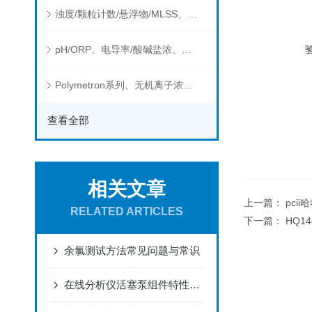
浊度/颗粒计数/悬浮物/MLSS、消毒剂、营养盐、有机污染物在线分析仪
pH/ORP、电导率/酸碱盐浓、溶解气体在线分析仪
Polymetron系列、无机离子浓度、流量&液位、通用控制器等水质分析仪
查看全部
相关文章
上一篇：
pci
RELATED ARTICLES
下一篇：
HQ1
余氯测试方法常见问题与常识
在线分析仪活塞泵组件特性优点和测量功能