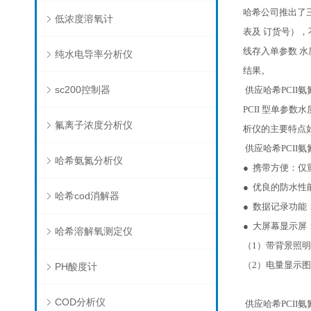
哈希公司推出了三
低浓度溶氧计
表及 订货号）
线存入单参数 
纯水电导率分析仪
结果。
sc200控制器
供应哈希PCII
PCII 型单参
氟离子浓度分析仪
析仪的主要特点
供应哈希PCII
哈希氨氮分析仪
● 携带方便：仅重
● 优良的防水性
哈希cod消解器
● 数据记录功能
● 大屏幕显示屏
哈希溶解氧测定仪
（1）带背景照
（2）电量显示
PH酸度计
COD分析仪
供应哈希PCII