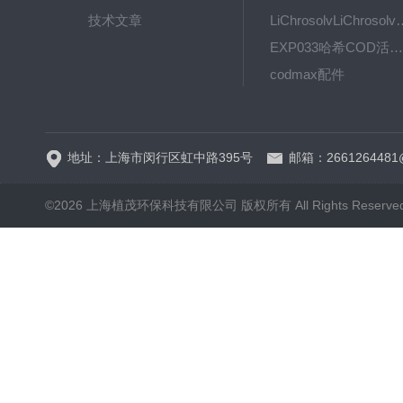
技术文章
LiChrosolvLiChro
EXP033哈希COD活塞泵价格 EXP033
codmax配件
5B-3FCOD分析仪
地址：上海市闵行区虹中路395号
邮箱：2661264481
©2026 上海植茂环保科技有限公司 版权所有 All Rights Reserve