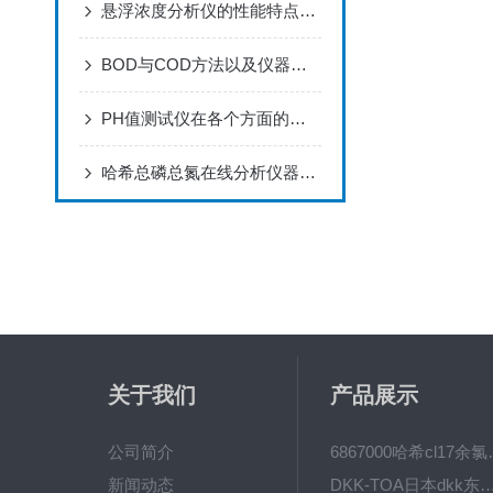
悬浮浓度分析仪的性能特点及应用范围
BOD与COD方法以及仪器的内在缺陷
PH值测试仪在各个方面的应用
哈希总磷总氮在线分析仪器操作指南npw160维护试剂
关于我们
产品展示
公司简介
6867000哈希cl1
新闻动态
DKK-TOA日本dkk东亚电波水质仪