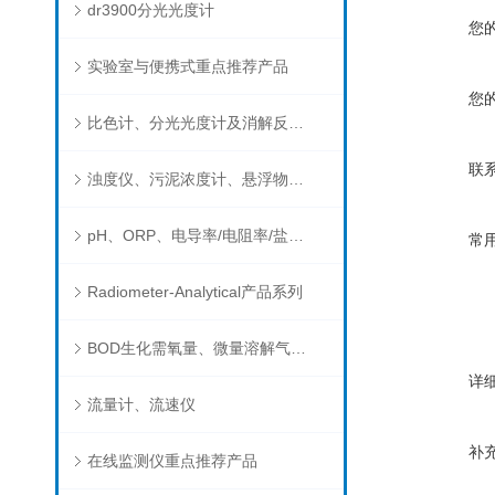
dr3900分光光度计
您
实验室与便携式重点推荐产品
您
比色计、分光光度计及消解反应器
联
浊度仪、污泥浓度计、悬浮物分析仪
pH、ORP、电导率/电阻率/盐度/TDS、溶解氧/氧饱和度、离子选择电极（氨氮、氟、氯、硝酸根、钠）
常
Radiometer-Analytical产品系列
BOD生化需氧量、微量溶解气体和现场水质测试组件以及其他分析仪
详
流量计、流速仪
补
在线监测仪重点推荐产品