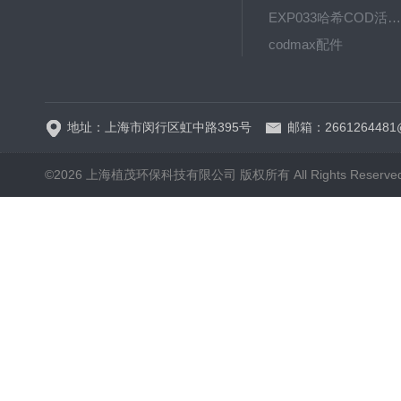
EXP033哈希COD活塞泵价格 EXP033
codmax配件
5B-3FCOD分析仪
地址：上海市闵行区虹中路395号
邮箱：2661264481
©2026 上海植茂环保科技有限公司 版权所有 All Rights Reserve