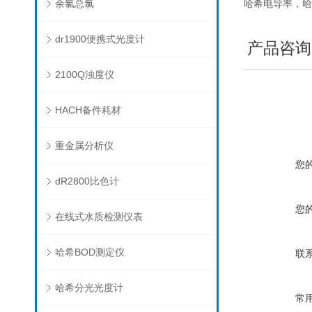
余氯总氯
哈希电导率，哈
dr1900便携式光度计
产品咨询
2100Q浊度仪
HACH备件耗材
重金属分析仪
您
dR2800比色计
您
在线式水质检测仪表
哈希BOD测定仪
联
哈希分光光度计
常