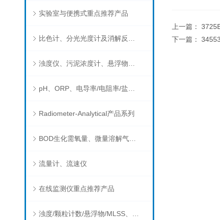
实验室与便携式重点推荐产品
上一篇：
372
比色计、分光光度计及消解反应器
下一篇：
345
浊度仪、污泥浓度计、悬浮物分析仪
pH、ORP、电导率/电阻率/盐度/TDS、溶解氧/氧饱和度、离子选择电极（氨氮、氟、氯、硝酸根、钠）
Radiometer-Analytical产品系列
BOD生化需氧量、微量溶解气体和现场水质测试组件以及其他分析仪
流量计、流速仪
在线监测仪重点推荐产品
浊度/颗粒计数/悬浮物/MLSS、消毒剂、营养盐、有机污染物在线分析仪