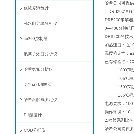
哈希公司可提供
低浓度溶氧计
1.DRB200消解
DRB200消
纯水电导率分析仪
0—480分钟
DRB200的技
sc200控制器
加热速度：在10
温度稳定性：±
氟离子浓度分析仪
已存储程序：CO
哈希氨氮分析仪
100℃程序（
105℃程序（
哈希cod消解器
150℃程序（
165℃程序（
哈希溶解氧测定仪
电源要求：100—2
操作环境：10～
PH酸度计
2.哈希系列比
哈希公司提供多
COD分析仪