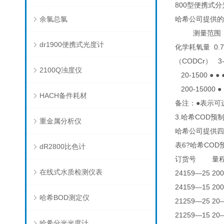
800型便携式分
余氯总氯
哈希公司提供的
测量范围（mg/L
dr1900便携式光度计
化学耗氧量 0.7-
（CODCr） 3-1
2100Q浊度仪
20-1500 ● ● ●
200-15000 ● 
HACH备件耗材
备注：●表示可
3.哈希COD预
重金属分析仪
哈希公司提供四
表6?哈希CO
dR2800比色计
订货号 量程范
在线式水质检测仪表
24159—25 20
24159—15 20
哈希BOD测定仪
21259—25 2
21259—15 2
哈希分光光度计