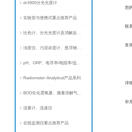
dr3900分光光度计
您
实验室与便携式重点推荐产品
联
比色计、分光光度计及消解反应器
常
浊度仪、污泥浓度计、悬浮物分析仪
pH、ORP、电导率/电阻率/盐度/TDS、溶解氧/氧饱和度、离子选择电极（氨氮、氟、氯、硝酸根、钠）
Radiometer-Analytical产品系列
详
BOD生化需氧量、微量溶解气体和现场水质测试组件以及其他分析仪
补
流量计、流速仪
在线监测仪重点推荐产品