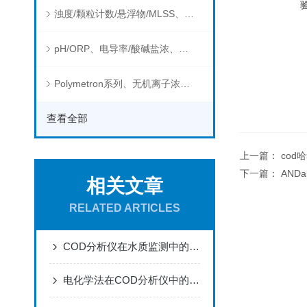
浊度/颗粒计数/悬浮物/MLSS、消毒剂、营养盐、有机污染物在线分析仪
pH/ORP、电导率/酸碱盐浓、溶解气体在线分析仪
Polymetron系列、无机离子浓度、流量&液位、通用控制器等水质分析仪
查看全部
上一篇：
cod
下一篇：
AND
相关文章
RELATED ARTICLES
COD分析仪在水质监测中的实践与应用
电化学法在COD分析仪中的实践与挑战