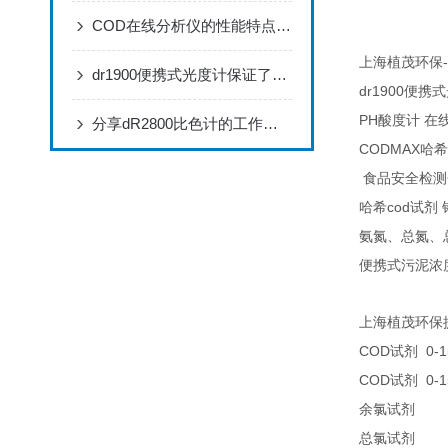
COD在线分析仪的性能特点，赶快来了解一下吧!
-
上海植茂环保
dr1900便携式光度计保证了分析结果的可靠性准确
dr1900
便携式
PH
酸度计
在
分享dR2800比色计的工作原理
CODMAX
哈希
食品安全检测
cod
哈希
试剂
氨氮、总氮、
便携式污泥浓
上海植茂环保
COD
0-1
试剂
COD
0-1
试剂
25
余氯试剂
25
总氯试剂