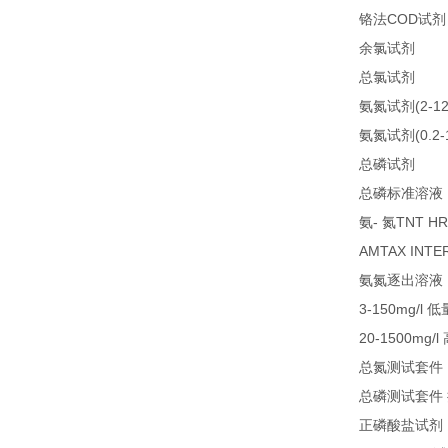
COD
铬法
试剂
21
余氯试剂
21
总氯试剂
(2-1
氨氮试剂
(0.2
氨氮试剂
LC
总磷试剂
总磷标准溶液
-
TNT HR
氨
氮
AMTAX INTE
氨氮逐出溶液
3-150mg/l
低
20-1500mg/l
总氮测试套件
总磷测试套件
正磷酸盐试剂