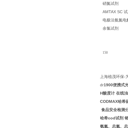
26
硝氮试剂
AMTAX SC
试
电极法氨氮电
14
余氯试剂
150
-
上海植茂环保
dr
1900
便携式
H
酸度计
在线浊
CODMAX
哈希
食品安全检测
cod
哈希
试剂
氨氮、总氮、总