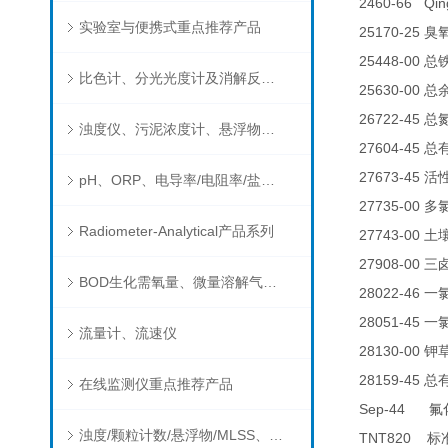
2460-66 Qin
实验室与便携式重点推荐产品
25170-25
臭
25448-00
总
比色计、分光光度计及消解反应器
25630-00
总
26722-45
总
浊度仪、污泥浓度计、悬浮物分析仪
27604-45
总
27673-45
活
pH、ORP、电导率/电阻率/盐度/TDS、溶解氧/氧饱和度、离子选择电极（氨氮、氟、氯、硝酸根、钠）
27735-00
多
Radiometer-Analytical产品系列
27743-00
土
27908-00
三
BOD生化需氧量、微量溶解气体和现场水质测试组件以及其他分析仪
28022-46
一
28051-45
一
流量计、流速仪
28130-00
钾
28159-45
总
在线监测仪重点推荐产品
Sep-44
氟
浊度/颗粒计数/悬浮物/MLSS、消毒剂、营养盐、有机污染物在线分析仪
TNT820
标