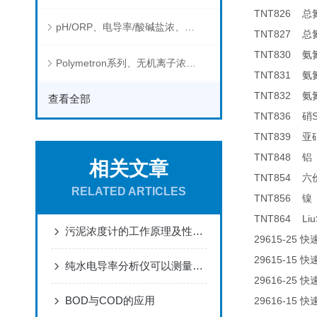
TNT826
总
pH/ORP、电导率/酸碱盐浓、溶解气体在线分析仪
TNT827
总
TNT830
氨
Polymetron系列、无机离子浓度、流量&液位、通用控制器等水质分析仪
TNT831
氨
TNT832
氨
查看全部
TNT836
硝
TNT839
亚
TNT848
铝
相关文章
TNT854
六
RELATED ARTICLES
TNT856
镍
TNT864 Liu
污泥浓度计的工作原理及性能特点
29615-25
快
29615-15
快
纯水电导率分析仪可以测量哪些物质的电导率？
29616-25
快
BOD与COD的应用
29616-15
快