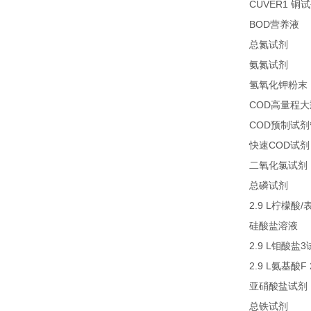
CUVER1
铜试
BOD
1
营养液
27
总氮试剂
26
氨氮试剂
氢氧化钾粉末
COD
高量程大
COD
预制试剂
COD
快速
试剂
二氧化氯试剂
27
总磷试剂
2.9 L
/
柠檬酸
2
硅酸盐溶液
2.9 L
3
钼酸盐
2.9 L
F
氨基酸
亚硝酸盐试剂
21
总铁试剂