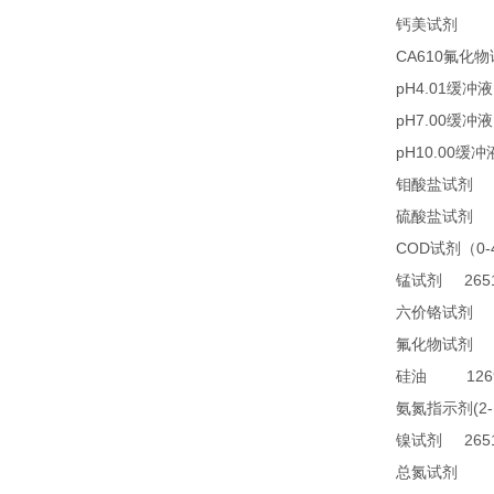
23
钙美试剂
CA610
氟化物
pH4.01
缓冲液
pH7.00
缓冲液
pH10.00
缓冲
2
钼酸盐试剂
2
硫酸盐试剂
COD
0
试剂（
2651
锰试剂
1
六价铬试剂
4
氟化物试剂
1269
硅油
(2
氨氮指示剂
2651
镍试剂
TN
总氮试剂