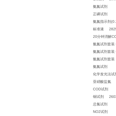
TN
氨氮试剂
21
正磷试剂
(0
氨氮指示剂
2825
标准液
20
C
分钟消解
氨氮试剂套装
氨氮试剂套装
氨氮试剂套装
24
氨氮试剂
化学发光法试
2
亚硝酸盐氮
COD
24
试剂
2603
铜试剂
14
总氯试剂
NO2
21
试剂