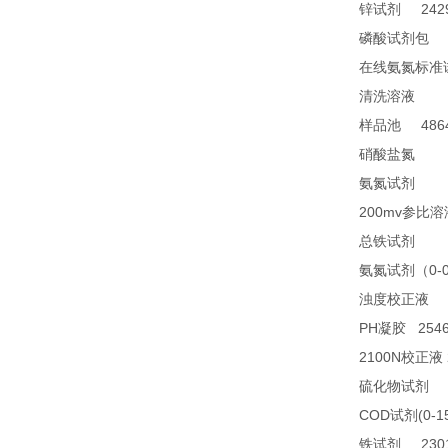
2429
锌试剂
2
磷酸试剂包
在线氨氮标准
28
清洗溶液
4864
样品池
21
硝酸盐氮
28
氨氮试剂
200mv
参比溶
23
总铁试剂
0-
氨氮试剂（
2
浊度校正液
PH
2546
凝胶
2100N
校正液
2
硫化物试剂
COD
(0-1
试剂
2301
铁试剂