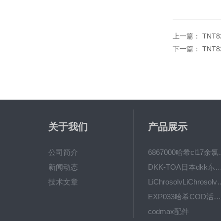
上一篇：
TNT
下一篇：
TNT
关于我们
产品展示
公司简介
6867000哈希cl1
新闻动态
DKK-TOA日本dkk东亚电波水质仪
技术文章
LiChrosolvLiChro
EXP033哈希COD活塞泵价格 EXP033
codmax配件