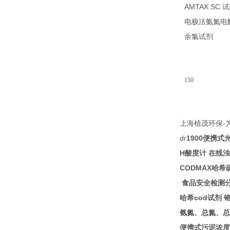
AMTAX SC
试
电极法氨氮电
14
余氯试剂
150
-
上海植茂环保
dr
1900
便携式
H
酸度计
在线浊
CODMAX
哈希
食品安全检测
cod
哈希
试剂
氨氮、总氮、总
便携式污泥浓度