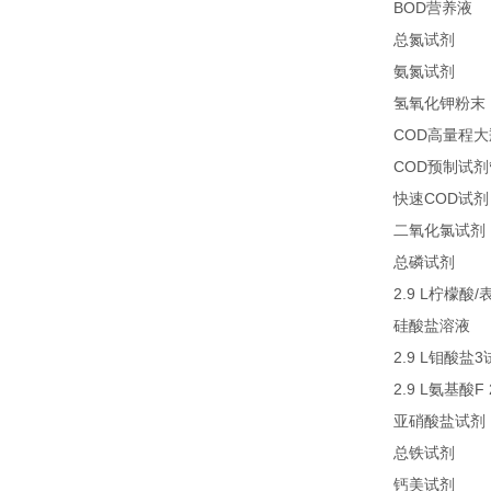
BOD
1
营养液
27
总氮试剂
26
氨氮试剂
氢氧化钾粉末
COD
高量程大
COD
预制试剂
COD
快速
试剂
二氧化氯试剂
27
总磷试剂
2.9 L
/
柠檬酸
2
硅酸盐溶液
2.9 L
3
钼酸盐
2.9 L
F
氨基酸
亚硝酸盐试剂
21
总铁试剂
23
钙美试剂