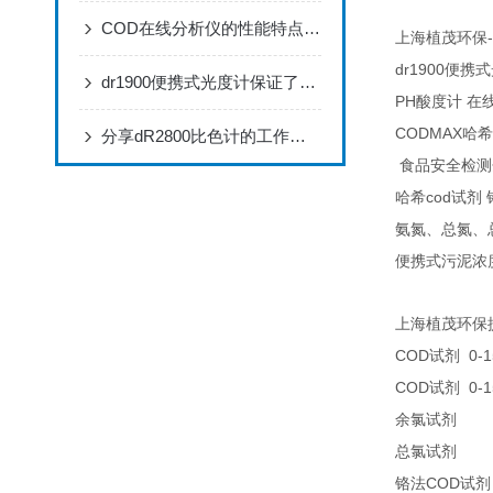
COD在线分析仪的性能特点，赶快来了解一下吧!
-
上海植茂环保
dr1900
便携式
dr1900便携式光度计保证了分析结果的可靠性准确
PH
酸度计
在
CODMAX
哈希
分享dR2800比色计的工作原理
食品安全检测
cod
哈希
试剂
氨氮、总氮、
便携式污泥浓
上海植茂环保
COD
0-1
试剂
COD
0-1
试剂
25
余氯试剂
25
总氯试剂
COD
铬法
试剂