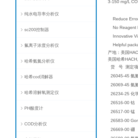
3-150 mg/L COD
纯水电导率分析仪
Reduce Errors
No Reagent B
sc200控制器
Innovative Via
Helpful packa
氟离子浓度分析仪
产地：美国HAC
美国哈希HACH,
哈希氨氮分析仪
货
号
测定
26045-45
氨
哈希cod消解器
26069-45
氨
哈希溶解氧测定仪
26234-25
化
26516-00
0
钴
PH酸度计
26517-00
0
锰
26583-00 
COD分析仪
26669-00
0
硼