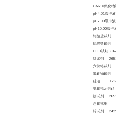
CA610
氟化物
pH4.01
缓冲液
pH7.00
缓冲液
pH10.00
缓冲
2
钼酸盐试剂
2
硫酸盐试剂
COD
0
试剂（
2651
锰试剂
1
六价铬试剂
4
氟化物试剂
1269
硅油
(2
氨氮指示剂
2651
镍试剂
TN
总氮试剂
2429
锌试剂