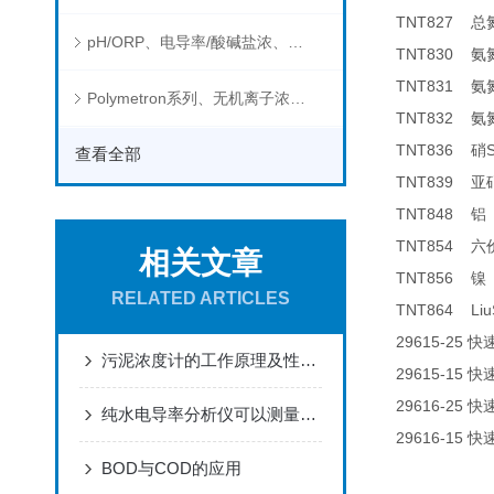
TNT827
总
pH/ORP、电导率/酸碱盐浓、溶解气体在线分析仪
TNT830
氨
TNT831
氨
Polymetron系列、无机离子浓度、流量&液位、通用控制器等水质分析仪
TNT832
氨
TNT836
硝
查看全部
TNT839
亚
TNT848
铝
TNT854
六
相关文章
TNT856
镍
RELATED ARTICLES
TNT864 Liu
29615-25
快
污泥浓度计的工作原理及性能特点
29615-15
快
29616-25
快
纯水电导率分析仪可以测量哪些物质的电导率？
29616-15
快
BOD与COD的应用