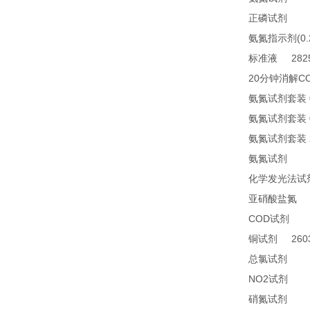
21
正磷试剂
(0
氨氮指示剂
2825
标准液
20
C
分钟消解
氨氮试剂套装
氨氮试剂套装
氨氮试剂套装
24
氨氮试剂
化学发光法试
2
亚硝酸盐氮
COD
24
试剂
2603
铜试剂
14
总氯试剂
NO2
21
试剂
26
硝氮试剂