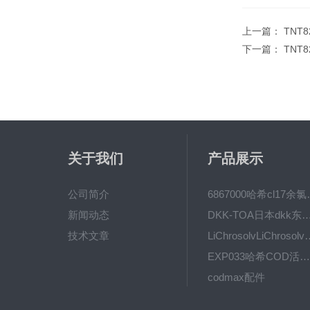
上一篇：
TNT
下一篇：
TNT
关于我们
产品展示
公司简介
6867000哈希cl1
新闻动态
DKK-TOA日本dkk东亚电波水质仪
技术文章
LiChrosolvLiChro
EXP033哈希COD活塞泵价格 EXP033
codmax配件
5B-3FCOD分析仪