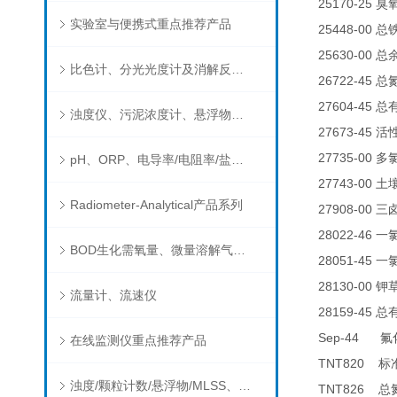
25170-25
臭
实验室与便携式重点推荐产品
25448-00
总
25630-00
总
比色计、分光光度计及消解反应器
26722-45
总
27604-45
总
浊度仪、污泥浓度计、悬浮物分析仪
27673-45
活
27735-00
多
pH、ORP、电导率/电阻率/盐度/TDS、溶解氧/氧饱和度、离子选择电极（氨氮、氟、氯、硝酸根、钠）
27743-00
土
Radiometer-Analytical产品系列
27908-00
三
28022-46
一
BOD生化需氧量、微量溶解气体和现场水质测试组件以及其他分析仪
28051-45
一
28130-00
钾
流量计、流速仪
28159-45
总
Sep-44
氟
在线监测仪重点推荐产品
TNT820
标
浊度/颗粒计数/悬浮物/MLSS、消毒剂、营养盐、有机污染物在线分析仪
TNT826
总