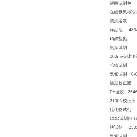
2
磷酸试剂包
在线氨氮标准
28
清洗溶液
4864
样品池
21
硝酸盐氮
28
氨氮试剂
200mv
参比溶
23
总铁试剂
0-
氨氮试剂（
2
浊度校正液
PH
2546
凝胶
2100N
校正液
2
硫化物试剂
COD
(0-1
试剂
2301
铁试剂
TN
氨氮试剂