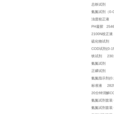
23
总铁试剂
0-
氨氮试剂（
2
浊度校正液
PH
2546
凝胶
2100N
校正液
2
硫化物试剂
COD
(0-1
试剂
2301
铁试剂
TN
氨氮试剂
21
正磷试剂
(0
氨氮指示剂
2825
标准液
20
C
分钟消解
氨氮试剂套装
氨氮试剂套装