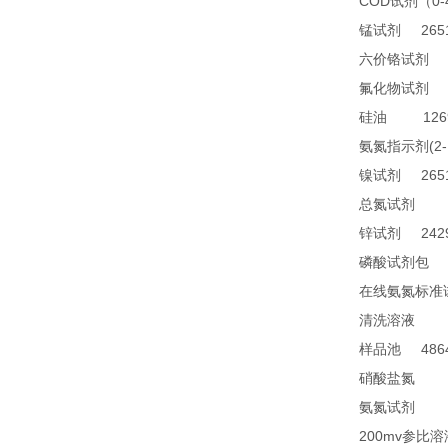
COD
0
试剂（
2651
锰试剂
1
六价铬试剂
4
氟化物试剂
1269
硅油
(2
氨氮指示剂
2651
镍试剂
TN
总氮试剂
2429
锌试剂
2
磷酸试剂包
在线氨氮标准
28
清洗溶液
4864
样品池
21
硝酸盐氮
28
氨氮试剂
200mv
参比溶