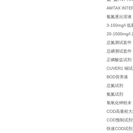
AMTAX INTE
氨氮逐出溶液
3-150mg/l
低
20-1500mg/l
总氮测试套件
总磷测试套件
正磷酸盐试剂
CUVER1
铜试
BOD
1
营养液
27
总氮试剂
26
氨氮试剂
氢氧化钾粉末
COD
高量程大
COD
预制试剂
COD
快速
试剂