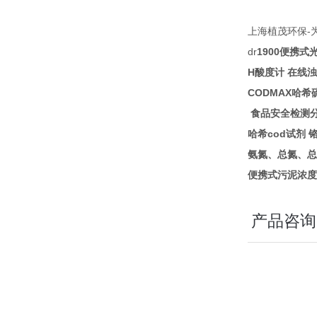
-
上海植茂环保
dr
1900
便携式
H
酸度计
在线浊
CODMAX
哈希
食品安全检测
cod
哈希
试剂
氨氮、总氮、总
便携式污泥浓度
产品咨询