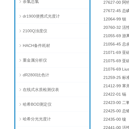
余氯总氯
27627-00
阿
27672-45
总
dr1900便携式光度计
12064-99
钡
20760-32
活
2100Q浊度仪
21055-69
游
21056-45
总
HACH备件耗材
21071-69
亚
重金属分析仪
21075-69
亚
21076-69 Liu
dR2800比色计
21259-25
标
21412-99
苯
在线式水质检测仪表
22422-01
0
镉
22423-00
二
哈希BOD测定仪
22425-00
总
哈希分光光度计
22435-00
0
镍
22441-00
活