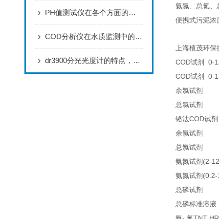
氨氮、总氮、
PH值测试仪在各个方面的应用
便携式污泥浓
COD分析仪在水质监测中的实践与应用
上海植茂环保
dr3900分光光度计的特点，你造吗？
COD
0-1
试剂
COD
0-1
试剂
25
余氯试剂
25
总氯试剂
COD
铬法
试剂
21
余氯试剂
21
总氯试剂
(2-1
氨氮试剂
(0.2
氨氮试剂
LC
总磷试剂
总磷标准溶液
-
TNT HR
氨
氮