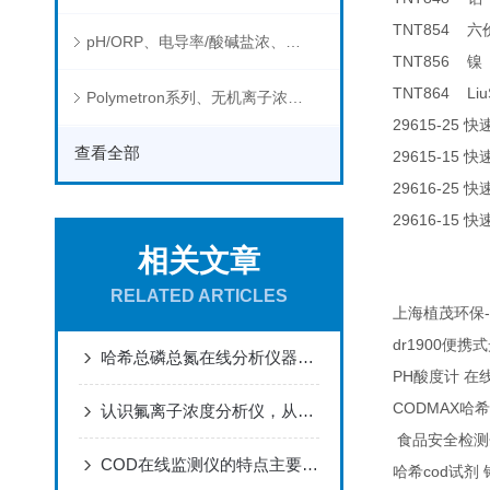
TNT854
六
pH/ORP、电导率/酸碱盐浓、溶解气体在线分析仪
TNT856
镍
TNT864 Liu
Polymetron系列、无机离子浓度、流量&液位、通用控制器等水质分析仪
29615-25
快
查看全部
29615-15
快
29616-25
快
29616-15
快
相关文章
RELATED ARTICLES
-
上海植茂环保
dr1900
便携式
哈希总磷总氮在线分析仪器操作指南npw160维护试剂
PH
酸度计
在
CODMAX
哈希
认识氟离子浓度分析仪，从认识它的功能特点开始
食品安全检测
COD在线监测仪的特点主要表现为三个方面
cod
哈希
试剂