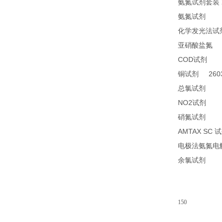
氨氮试剂套装
24
氨氮试剂
化学发光法试
2
亚硝酸盐氮
COD
24
试剂
2603
铜试剂
14
总氯试剂
NO2
21
试剂
26
硝氮试剂
AMTAX SC
试
电极法氨氮电
14
余氯试剂
150