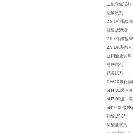
二氧化氯试剂
27
总磷试剂
2.9 L
/
柠檬酸
2
硅酸盐溶液
2.9 L
3
钼酸盐
2.9 L
F
氨基酸
亚硝酸盐试剂
21
总铁试剂
23
钙美试剂
CA610
氟化物
pH4.01
缓冲液
pH7.00
缓冲液
pH10.00
缓冲
2
钼酸盐试剂
2
硫酸盐试剂