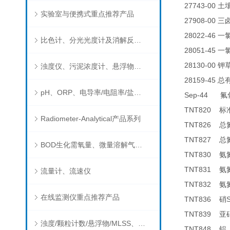
27743-00
土
实验室与便携式重点推荐产品
27908-00
三
28022-46
一
比色计、分光光度计及消解反应器
28051-45
一
28130-00
钾
浊度仪、污泥浓度计、悬浮物分析仪
28159-45
总
pH、ORP、电导率/电阻率/盐度/TDS、溶解氧/氧饱和度、离子选择电极（氨氮、氟、氯、硝酸根、钠）
Sep-44
氟
TNT820
标
Radiometer-Analytical产品系列
TNT826
总
TNT827
总
BOD生化需氧量、微量溶解气体和现场水质测试组件以及其他分析仪
TNT830
氨
TNT831
氨
流量计、流速仪
TNT832
氨
在线监测仪重点推荐产品
TNT836
硝
TNT839
亚
浊度/颗粒计数/悬浮物/MLSS、消毒剂、营养盐、有机污染物在线分析仪
TNT848
铝