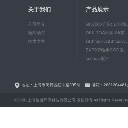
关于我们
产品展示
公司简介
6867000哈希cl1
新闻动态
DKK-TOA日本dkk东亚电波水质仪
技术文章
LiChrosolvLiChro
EXP033哈希COD活塞泵价格 EXP033
codmax配件
5B-3FCOD分析仪
地址：上海市闵行区虹中路395号
邮箱：2661264481
©2026 上海植茂环保科技有限公司 版权所有 All Rights Reserve