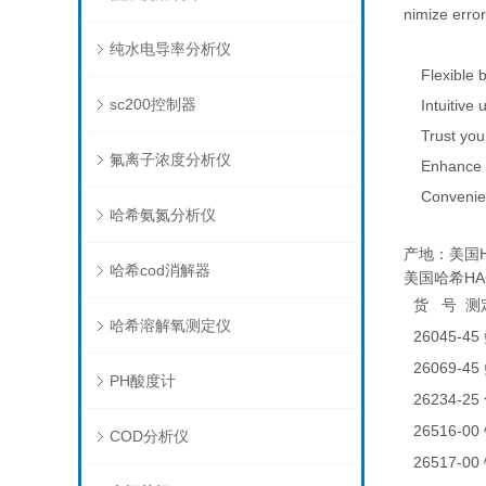
nimize erro
纯水电导率分析仪
Flexible be
sc200控制器
Intuitive u
Trust your 
氟离子浓度分析仪
Enhance prod
Convenient 
哈希氨氮分析仪
产地：美国H
哈希cod消解器
美国哈希HACH
货
号
测
哈希溶解氧测定仪
26045-45
26069-45
PH酸度计
26234-25
26516-00
COD分析仪
26517-00