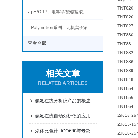
TNT82
pH/ORP、电导率/酸碱盐浓、溶解气体在线分析仪
TNT82
TNT82
Polymetron系列、无机离子浓度、流量&液位、通用控制器等水质分析仪
TNT83
查看全部
TNT83
TNT83
TNT83
TNT83
相关文章
TNT84
RELATED ARTICLES
TNT85
TNT85
氨氮在线分析仪产品的概述及性能
TNT864 
29615-25
氨氮在线自动分析仪的应用领域和基本原理
29615-15
液体比色计LICO690与老款比色计LICO500的区别
29616-25