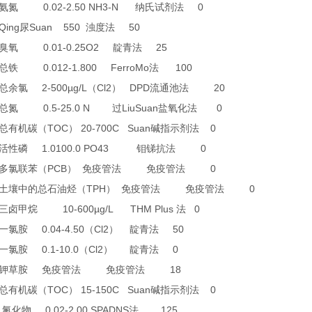
0.02-2.50 NH3-N
0
氨氮
纳氏试剂法
Qing
Suan 550
50
尿
浊度法
0.01-0.25O2
25
臭氧
靛青法
0.012-1.800 FerroMo
100
总铁
法
2-500µg/L
Cl2
DPD
20
总余氯
（
）
流通池法
0.5-25.0 N
LiuSuan
0
总氮
过
盐氧化法
TOC
20-700C Suan
0
总有机碳（
）
碱指示剂法
1.0100.0 PO43
0
活性磷
钼锑抗法
PCB
0
多氯联苯（
）
免疫管法
免疫管法
TPH
0
土壤中的总石油烃（
）
免疫管法
免疫管法
10-600µg/L THM Plus
0
三卤甲烷
法
0.04-4.50
Cl2
50
一氯胺
（
）
靛青法
0.1-10.0
Cl2
0
一氯胺
（
）
靛青法
18
钾草胺
免疫管法
免疫管法
TOC
15-150C Suan
0
总有机碳（
）
碱指示剂法
4
0.02-2.00 SPADNS
125
氟化物
法