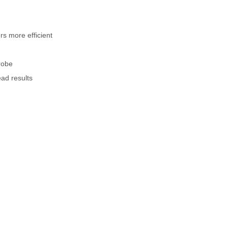
rs more efficient
robe
ead results