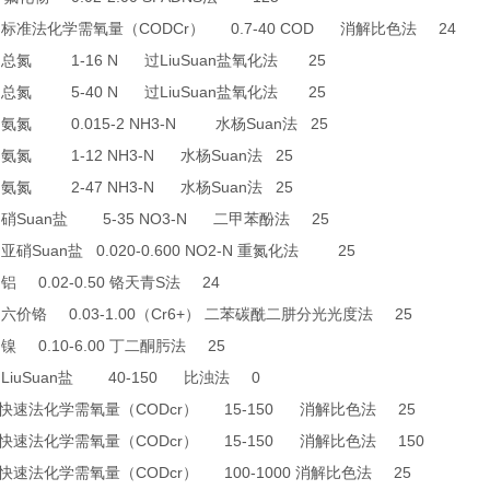
0
CODCr
0.7-40 COD
24
标准法化学需氧量（
）
消解比色法
6
1-16 N
LiuSuan
25
总氮
过
盐氧化法
7
5-40 N
LiuSuan
25
总氮
过
盐氧化法
0
0.015-2 NH3-N
Suan
25
氨氮
水杨
法
1
1-12 NH3-N
Suan
25
氨氮
水杨
法
2
2-47 NH3-N
Suan
25
氨氮
水杨
法
6
Suan
5-35 NO3-N
25
硝
盐
二甲苯酚法
9
Suan
0.020-0.600 NO2-N
25
亚硝
盐
重氮化法
8
0.02-0.50
S
24
铝
铬天青
法
4
0.03-1.00
Cr6+
25
六价铬
（
）
二苯碳酰二肼分光光度法
6
0.10-6.00
25
镍
丁二酮肟法
LiuSuan
40-150
0
盐
比浊法
CODcr
15-150
25
快速法化学需氧量（
）
消解比色法
CODcr
15-150
150
快速法化学需氧量（
）
消解比色法
CODcr
100-1000
25
快速法化学需氧量（
）
消解比色法