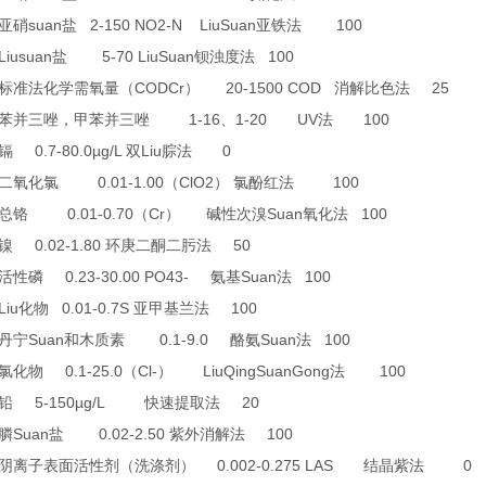
suan
2-150 NO2-N LiuSuan
100
亚硝
盐
亚铁法
Liusuan
5-70 LiuSuan
100
盐
钡浊度法
CODCr
20-1500 COD
25
标准法化学需氧量（
）
消解比色法
1-16
1-20 UV
100
苯并三唑，甲苯并三唑
、
法
0.7-80.0µg/L
Liu
0
镉
双
腙法
0.01-1.00
ClO2
100
二氧化氯
（
）
氯酚红法
0.01-0.70
Cr
Suan
100
总铬
（
）
碱性次溴
氧化法
0.02-1.80
50
镍
环庚二酮二肟法
0.23-30.00 PO43-
Suan
100
活性磷
氨基
法
Liu
0.01-0.7S
100
化物
亚甲基兰法
Suan
0.1-9.0
Suan
100
丹宁
和木质素
酪氨
法
0.1-25.0
Cl-
LiuQingSuanGong
100
氯化物
（
）
法
5-150µg/L
20
铅
快速提取法
Suan
0.02-2.50
100
膦
盐
紫外消解法
0.002-0.275 LAS
0
阴离子表面活性剂（洗涤剂）
结晶紫法