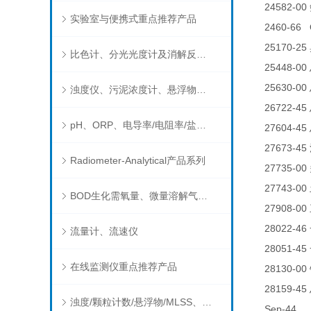
24582-00
实验室与便携式重点推荐产品
2460-66 
25170-25
比色计、分光光度计及消解反应器
25448-00
25630-00
浊度仪、污泥浓度计、悬浮物分析仪
26722-45
pH、ORP、电导率/电阻率/盐度/TDS、溶解氧/氧饱和度、离子选择电极（氨氮、氟、氯、硝酸根、钠）
27604-45
27673-45
Radiometer-Analytical产品系列
27735-00
27743-00
BOD生化需氧量、微量溶解气体和现场水质测试组件以及其他分析仪
27908-00
28022-46
流量计、流速仪
28051-45
在线监测仪重点推荐产品
28130-00
28159-45
浊度/颗粒计数/悬浮物/MLSS、消毒剂、营养盐、有机污染物在线分析仪
Sep-4