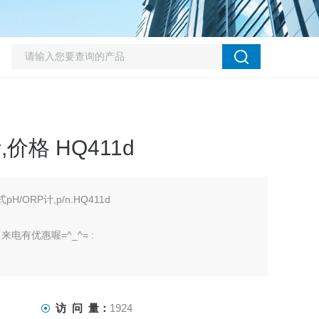
价格 HQ411d
H/ORP计,p/n.HQ411d
有优惠喔=^_^= :
访 问 量：
1924