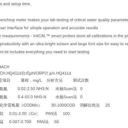
rs and setup time.
nchtop meter makes your lab testing of critical water quality paramete
ser interface for simple operation and accurate results
measurements - InliCAL™ smart probes store all calibrations in the p
uctivity with an ultra-bright screen and large font size for easy to r
kit includes everything you need to start testing
ACH
,HQ411d台式pH/ORP计,p/n.HQ411d
mg/L
定项目
量程，
分析方法
测试次数
0.02-2.50 NH3-N
Suan
0
氨氮
水杨
法
0.4-50.0 NH3-N
Suan
0
氨氮
水杨
法
CODMn
30-1000COD
25
化学需氧量（
）
消解比色法
0.01-2.00
Co
PAN
100
钴
（
）
法
0.007-0.700 PAN
50
锰
法