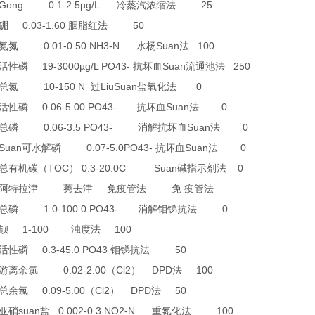
0 Gong 0.1-2.5µg/L
25
冷蒸汽浓缩法
0.03-1.60
50
硼
胭脂红法
0.01-0.50 NH3-N
Suan
100
氨氮
水杨
法
19-3000µg/L PO43-
Suan
250
活性磷
抗坏血
流通池法
10-150 N
LiuSuan
0
总氮
过
盐氧化法
0.06-5.00 PO43-
Suan
0
活性磷
抗坏血
法
0.06-3.5 PO43-
Suan
0
总磷
消解抗坏血
法
 Suan
0.07-5.0PO43-
Suan
0
可水解磷
抗坏血
法
TOC
0.3-20.0C Suan
0
总有机碳（
）
碱指示剂法
阿特拉津
莠去津
免疫管法
免
疫管法
1.0-100.0 PO43-
0
总磷
消解钼锑抗法
1-100
100
钡
浊度法
0.3-45.0 PO43
50
活性磷
钼锑抗法
0.02-2.00
Cl2
DPD
100
游离余氯
（
）
法
0.09-5.00
Cl2
DPD
50
总余氯
（
）
法
suan
0.002-0.3 NO2-N
100
亚硝
盐
重氮化法