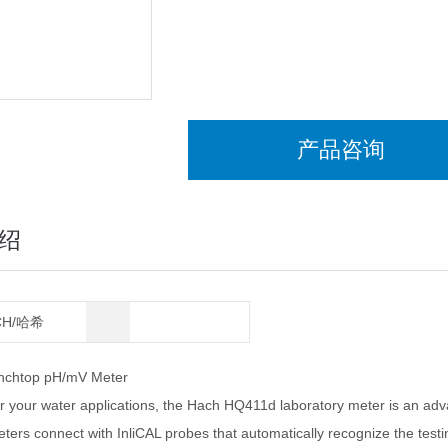
产品咨询
绍
CH/哈希
chtop pH/mV Meter
r your water applications, the Hach HQ411d laboratory meter is an a
ers connect with InliCAL probes that automatically recognize the testin