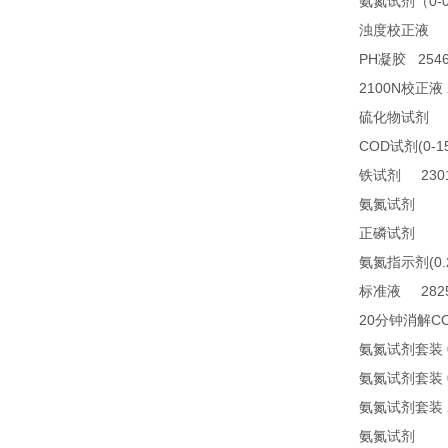
0-
氨氮试剂（
2
浊度校正液
PH
2546
凝胶
2100N
校正液
2
硫化物试剂
COD
(0-1
试剂
2301
铁试剂
TN
氨氮试剂
21
正磷试剂
(0
氨氮指示剂
2825
标准液
20
C
分钟消解
氨氮试剂套装
氨氮试剂套装
氨氮试剂套装
24
氨氮试剂