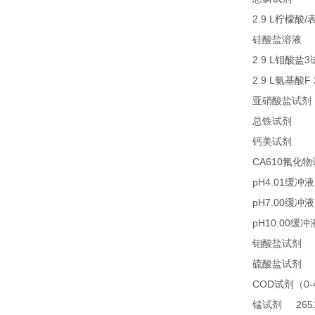
2.9 L
/
柠檬酸
2
硅酸盐溶液
2.9 L
3
钼酸盐
2.9 L
F
氨基酸
亚硝酸盐试剂
21
总铁试剂
23
钙美试剂
CA610
氟化物
pH4.01
缓冲液
pH7.00
缓冲液
pH10.00
缓冲
2
钼酸盐试剂
2
硫酸盐试剂
COD
0
试剂（
2651
锰试剂