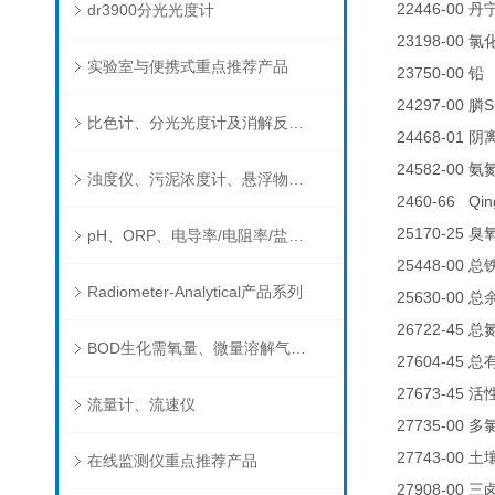
22446-00
dr3900分光光度计
丹
23198-00
氯
实验室与便携式重点推荐产品
23750-00
铅
24297-00
S
膦
比色计、分光光度计及消解反应器
24468-01
阴
24582-00
氨
浊度仪、污泥浓度计、悬浮物分析仪
2460-66 Qin
25170-25
臭
pH、ORP、电导率/电阻率/盐度/TDS、溶解氧/氧饱和度、离子选择电极（氨氮、氟、氯、硝酸根、钠）
25448-00
总
Radiometer-Analytical产品系列
25630-00
总
26722-45
总
BOD生化需氧量、微量溶解气体和现场水质测试组件以及其他分析仪
27604-45
总
27673-45
活
流量计、流速仪
27735-00
多
27743-00
土
在线监测仪重点推荐产品
27908-00
三