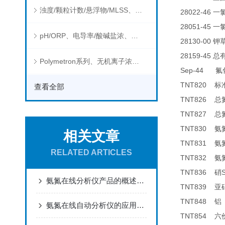
浊度/颗粒计数/悬浮物/MLSS、消毒剂、营养盐、有机污染物在线分析仪
28022-46
一
28051-45
一
pH/ORP、电导率/酸碱盐浓、溶解气体在线分析仪
28130-00
钾
28159-45
总
Polymetron系列、无机离子浓度、流量&液位、通用控制器等水质分析仪
Sep-44
氟
TNT820
标
查看全部
TNT826
总
TNT827
总
TNT830
氨
相关文章
TNT831
氨
RELATED ARTICLES
TNT832
氨
TNT836
硝
氨氮在线分析仪产品的概述及性能
TNT839
亚
TNT848
铝
氨氮在线自动分析仪的应用领域和基本原理
TNT854
六