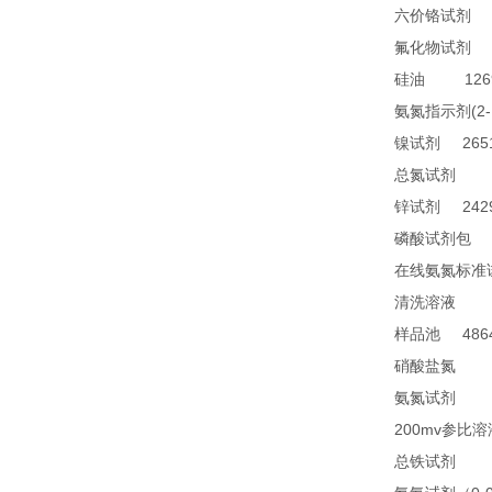
1
六价铬试剂
4
氟化物试剂
1269
硅油
(2
氨氮指示剂
2651
镍试剂
TN
总氮试剂
2429
锌试剂
2
磷酸试剂包
在线氨氮标准
28
清洗溶液
4864
样品池
21
硝酸盐氮
28
氨氮试剂
200mv
参比溶
23
总铁试剂