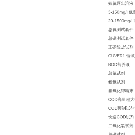
氨氮逐出溶液
3-150mg/l
低
20-1500mg/l
总氮测试套件
总磷测试套件
正磷酸盐试剂
CUVER1
铜试
BOD
1
营养液
27
总氮试剂
26
氨氮试剂
氢氧化钾粉末
COD
高量程大
COD
预制试剂
COD
快速
试剂
二氧化氯试剂
27
总磷试剂