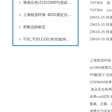
液体比色计LICO690与老款比色计LICO500的区别
TNT856
镍
TNT864 Liu
上海植茂环保--BOD测定仪优势
29615-25
快
29615-15
快
溶氧仪的标定
29616-25
快
TOC,TOD,COD,BOD如何区别
29616-15
快
-
上海植茂环保
dr1900
便携式
PH
酸度计
在
CODMAX
哈希
食品安全检测
cod
哈希
试剂
氨氮、总氮、
便携式污泥浓