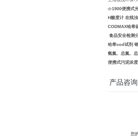
dr
1900
便携式
H
酸度计
在线浊
CODMAX
哈希
食品安全检测
cod
哈希
试剂
氨氮、总氮、总
便携式污泥浓度
产品咨询
您