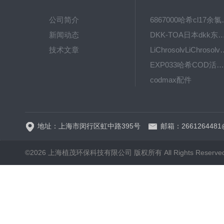
公司简介
6867000哈希cl1
新闻动态
DKK-TOA日本dkk东亚电波水质仪
技术文章
LiChrosolvLiChro
EXP033哈希COD活塞泵价格 EXP033
codmax配件
5B-3FCOD分析仪
地址：上海市闵行区虹中路395号
邮箱：2661264481
©2026 上海植茂环保科技有限公司 版权所有 All Rights Reserve