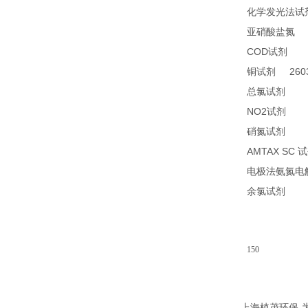
化学发光法试
2
亚硝酸盐氮
COD
24
试剂
2603
铜试剂
14
总氯试剂
NO2
21
试剂
26
硝氮试剂
AMTAX SC
试
电极法氨氮电
14
余氯试剂
150
-
上海植茂环保