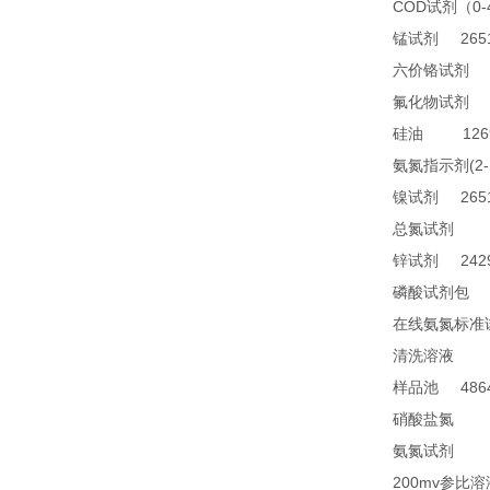
COD
0
试剂（
2651
锰试剂
1
六价铬试剂
4
氟化物试剂
1269
硅油
(2
氨氮指示剂
2651
镍试剂
TN
总氮试剂
2429
锌试剂
2
磷酸试剂包
在线氨氮标准
28
清洗溶液
4864
样品池
21
硝酸盐氮
28
氨氮试剂
200mv
参比溶