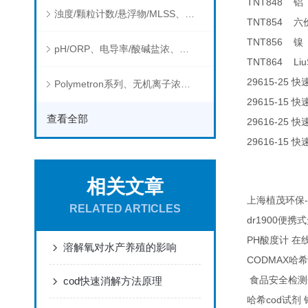
TNT848
铝
浊度/颗粒计数/悬浮物/MLSS、消毒剂、营养盐、有机污染物在线分析仪
TNT854
六
TNT856
镍
pH/ORP、电导率/酸碱盐浓、溶解气体在线分析仪
TNT864 Liu
29615-25
快
Polymetron系列、无机离子浓度、流量&液位、通用控制器等水质分析仪
29615-15
快
查看全部
29616-25
快
29616-15
快
相关文章
-
上海植茂环保
RELATED ARTICLES
dr1900
便携式
PH
酸度计
在
溶解氧对水产养殖的影响
CODMAX
哈希
cod快速消解方法原理
食品安全检测
cod
哈希
试剂