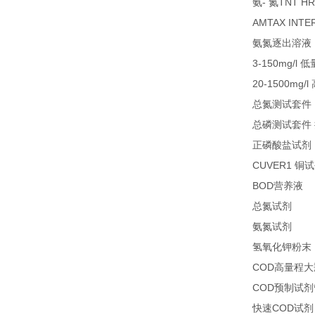
-
TNT HR
氨
氮
AMTAX INTE
氨氮逐出溶液
3-150mg/l
低
20-1500mg/l
总氮测试套件
总磷测试套件
正磷酸盐试剂
CUVER1
铜试
BOD
1
营养液
27
总氮试剂
26
氨氮试剂
氢氧化钾粉末
COD
高量程大
COD
预制试剂
COD
快速
试剂