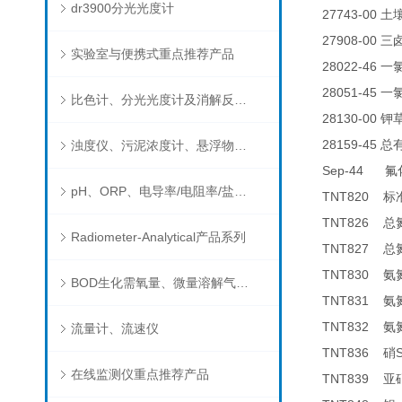
dr3900分光光度计
27743-00
土
27908-00
三
实验室与便携式重点推荐产品
28022-46
一
28051-45
一
比色计、分光光度计及消解反应器
28130-00
钾
28159-45
浊度仪、污泥浓度计、悬浮物分析仪
总
Sep-44
氟
pH、ORP、电导率/电阻率/盐度/TDS、溶解氧/氧饱和度、离子选择电极（氨氮、氟、氯、硝酸根、钠）
TNT820
标
TNT826
总
Radiometer-Analytical产品系列
TNT827
总
TNT830
氨
BOD生化需氧量、微量溶解气体和现场水质测试组件以及其他分析仪
TNT831
氨
TNT832
氨
流量计、流速仪
TNT836
硝
在线监测仪重点推荐产品
TNT839
亚