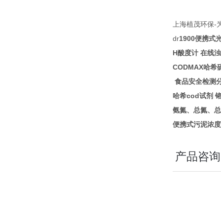
-
上海植茂环保
dr
1900
便携式
H
酸度计
在线浊
CODMAX
哈希
食品安全检测
cod
哈希
试剂
氨氮、总氮、总
便携式污泥浓度
产品咨询