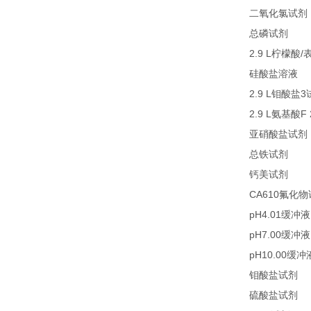
二氧化氯试剂
27
总磷试剂
2.9 L
/
柠檬酸
2
硅酸盐溶液
2.9 L
3
钼酸盐
2.9 L
F
氨基酸
亚硝酸盐试剂
21
总铁试剂
23
钙美试剂
CA610
氟化物
pH4.01
缓冲液
pH7.00
缓冲液
pH10.00
缓冲
2
钼酸盐试剂
2
硫酸盐试剂