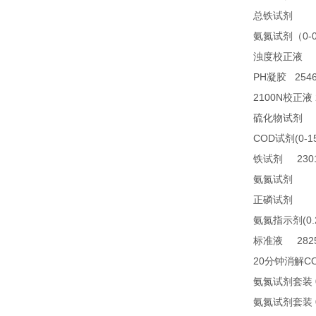
23
总铁试剂
0-
氨氮试剂（
2
浊度校正液
PH
2546
凝胶
2100N
校正液
2
硫化物试剂
COD
(0-1
试剂
2301
铁试剂
TN
氨氮试剂
21
正磷试剂
(0
氨氮指示剂
2825
标准液
20
C
分钟消解
氨氮试剂套装
氨氮试剂套装