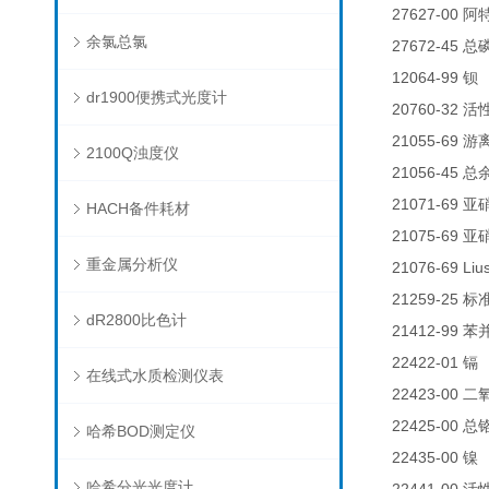
27627-00
阿
余氯总氯
27672-45
总
12064-99
钡
dr1900便携式光度计
20760-32
活
21055-69
游
2100Q浊度仪
21056-45
总
21071-69
亚
HACH备件耗材
21075-69
亚
重金属分析仪
21076-69 Liu
21259-25
标
dR2800比色计
21412-99
苯
22422-01
0
镉
在线式水质检测仪表
22423-00
二
22425-00
总
哈希BOD测定仪
22435-00
0
镍
哈希分光光度计