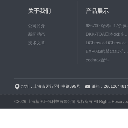
关于我们
产品展示
公司简介
6867000哈希cl1
新闻动态
DKK-TOA日本dkk东亚电波水质仪
技术文章
LiChrosolvLiChro
EXP033哈希COD活塞泵价格 EXP033
codmax配件
5B-3FCOD分析仪
地址：上海市闵行区虹中路395号
邮箱：2661264481
©2026 上海植茂环保科技有限公司 版权所有 All Rights Reserve