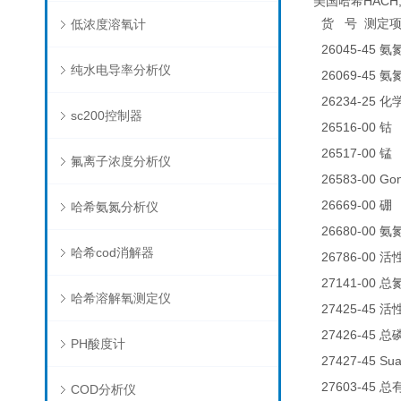
美国哈希HACH,
低浓度溶氧计
货
号
测定
26045-45
氨
纯水电导率分析仪
26069-45
氨
26234-25
化
sc200控制器
26516-00
0
钴
26517-00
0
锰
氟离子浓度分析仪
26583-00 
26669-00
0
硼
哈希氨氮分析仪
26680-00
氨
哈希cod消解器
26786-00
活
27141-00
总
哈希溶解氧测定仪
27425-45
活
27426-45
总
PH酸度计
27427-45 Su
27603-45
总
COD分析仪