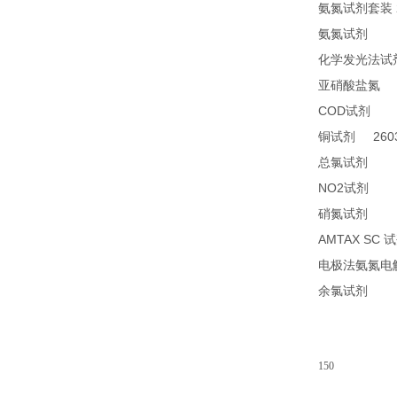
氨氮试剂套装
24
氨氮试剂
化学发光法试
2
亚硝酸盐氮
COD
24
试剂
2603
铜试剂
14
总氯试剂
NO2
21
试剂
26
硝氮试剂
AMTAX SC
试
电极法氨氮电
14
余氯试剂
150