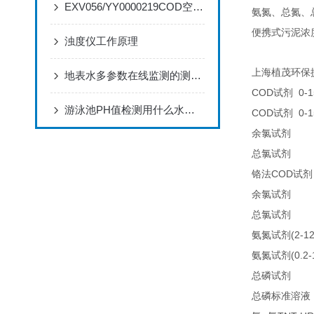
EXV056/YY0000219COD空气阀的特点和应用
氨氮、总氮、
便携式污泥浓
浊度仪工作原理
上海植茂环保
地表水多参数在线监测的测量意义
COD
0-1
试剂
游泳池PH值检测用什么水质检测仪
COD
0-1
试剂
25
余氯试剂
25
总氯试剂
COD
铬法
试剂
21
余氯试剂
21
总氯试剂
(2-1
氨氮试剂
(0.2
氨氮试剂
LC
总磷试剂
总磷标准溶液