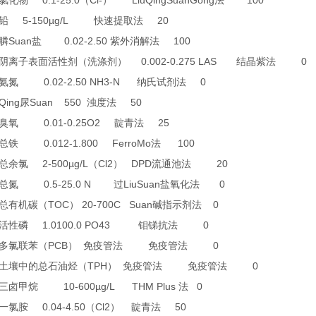
0.1-25.0
Cl-
LiuQingSuanGong
100
氯化物
（
）
法
5-150µg/L
20
铅
快速提取法
Suan
0.02-2.50
100
膦
盐
紫外消解法
0.002-0.275 LAS
0
阴离子表面活性剂（洗涤剂）
结晶紫法
0.02-2.50 NH3-N
0
氨氮
纳氏试剂法
Qing
Suan 550
50
尿
浊度法
0.01-0.25O2
25
臭氧
靛青法
0.012-1.800 FerroMo
100
总铁
法
2-500µg/L
Cl2
DPD
20
总余氯
（
）
流通池法
0.5-25.0 N
LiuSuan
0
总氮
过
盐氧化法
TOC
20-700C Suan
0
总有机碳（
）
碱指示剂法
1.0100.0 PO43
0
活性磷
钼锑抗法
PCB
0
多氯联苯（
）
免疫管法
免疫管法
TPH
0
土壤中的总石油烃（
）
免疫管法
免疫管法
10-600µg/L THM Plus
0
三卤甲烷
法
0.04-4.50
Cl2
50
一氯胺
（
）
靛青法