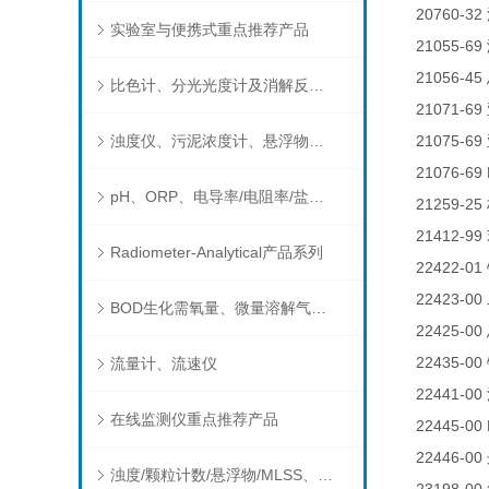
20760-32
实验室与便携式重点推荐产品
21055-69
21056-45
比色计、分光光度计及消解反应器
21071-69
浊度仪、污泥浓度计、悬浮物分析仪
21075-69
21076-69 
pH、ORP、电导率/电阻率/盐度/TDS、溶解氧/氧饱和度、离子选择电极（氨氮、氟、氯、硝酸根、钠）
21259-25
21412-99
Radiometer-Analytical产品系列
22422-01
22423-00
BOD生化需氧量、微量溶解气体和现场水质测试组件以及其他分析仪
22425-00
22435-00
流量计、流速仪
22441-00
在线监测仪重点推荐产品
22445-00 
22446-00
浊度/颗粒计数/悬浮物/MLSS、消毒剂、营养盐、有机污染物在线分析仪