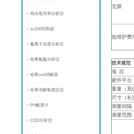
无膜
纯水电导率分析仪
sc200控制器
低维护费
氟离子浓度分析仪
哈希氨氮分析仪
技术规范
项 目
哈希cod消解器
硬件平台
重量（系
哈希溶解氧测定仪
尺寸（长
PH酸度计
测量间隔
测量范围
COD分析仪