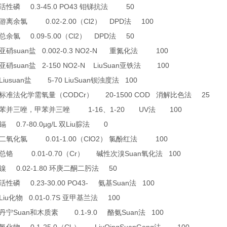
0.3-45.0 PO43
50
活性磷
钼锑抗法
0.02-2.00
Cl2
DPD
100
游离余氯
（
）
法
0.09-5.00
Cl2
DPD
50
总余氯
（
）
法
suan
0.002-0.3 NO2-N
100
亚硝
盐
重氮化法
suan
2-150 NO2-N LiuSuan
100
亚硝
盐
亚铁法
Liusuan
5-70 LiuSuan
100
盐
钡浊度法
CODCr
20-1500 COD
25
标准法化学需氧量（
）
消解比色法
1-16
1-20 UV
100
苯并三唑，甲苯并三唑
、
法
0.7-80.0µg/L
Liu
0
镉
双
腙法
0.01-1.00
ClO2
100
二氧化氯
（
）
氯酚红法
0.01-0.70
Cr
Suan
100
总铬
（
）
碱性次溴
氧化法
0.02-1.80
50
镍
环庚二酮二肟法
0.23-30.00 PO43-
Suan
100
活性磷
氨基
法
Liu
0.01-0.7S
100
化物
亚甲基兰法
Suan
0.1-9.0
Suan
100
丹宁
和木质素
酪氨
法