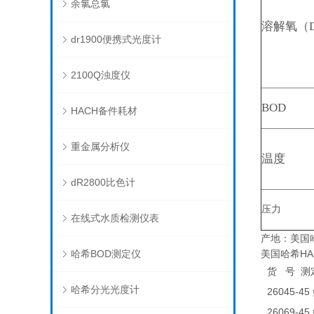
余氯总氯
溶解氧（
dr1900便携式光度计
2100Q浊度仪
BOD
HACH备件耗材
重金属分析仪
温度
dR2800比色计
压力
在线式水质检测仪表
产地：美国哈
哈希BOD测定仪
美国哈希HACH
货
号
测
哈希分光光度计
26045-45
26069-45