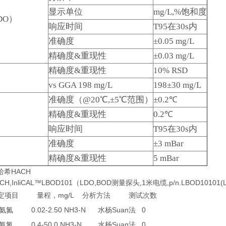
显示单位
mg/L,%饱和度
DO）
响应时间
T95在30s内
准确度
±0.05 mg/L
精确度&重现性
±0.03 mg/L
精确度&重现性
10% RSD
vs GGA 198 mg/L
198±30 mg/L
准确度（@20℃,±5℃范围）
±0.2℃
精确度&重现性
0.2℃
响应时间
T95在30s内
准确度
±3 mBar
精确度&重现性
5 mBar
希HACH
,InliCAL™LBOD101（LDO,BOD测量探头,1米电缆,p/n.LBOD10101(L
mg/L
定项目
量程，
分析方法
测试次数
0.02-2.50 NH3-N
Suan
0
氨氮
水杨
法
0.4-50.0 NH3-N
Suan
0
氨氮
水杨
法