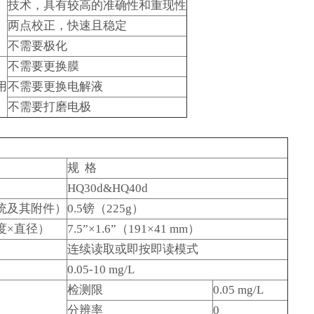
技术，具有较高的准确性和重现性
两点校正，快速且稳定
不需要极化
不需要更换膜
用
不需要更换电解液
不需要打磨电极
规 格
HQ30d&HQ40d
统及其附件）
0.5镑（225g）
度×直径）
7.5”×1.6”（191×41 mm）
连续读取或即按即读模式
0.05-10 mg/L
检测限
0.05 mg/L
分辨率
0