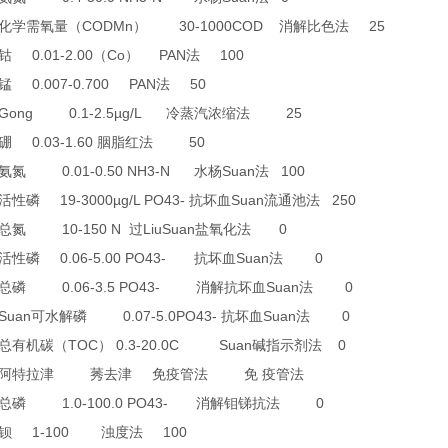
CODMn
30-1000COD
25
化学需氧量（
）
消解比色法
0.01-2.00
Co
PAN
100
钴
（
）
法
0.007-0.700 PAN
50
锰
法
0 Gong 0.1-2.5µg/L
25
冷蒸汽浓缩法
0.03-1.60
50
硼
胭脂红法
0.01-0.50 NH3-N
Suan
100
氨氮
水杨
法
19-3000µg/L PO43-
Suan
250
活性磷
抗坏血
流通池法
10-150 N
LiuSuan
0
总氮
过
盐氧化法
0.06-5.00 PO43-
Suan
0
活性磷
抗坏血
法
0.06-3.5 PO43-
Suan
0
总磷
消解抗坏血
法
 Suan
0.07-5.0PO43-
Suan
0
可水解磷
抗坏血
法
TOC
0.3-20.0C Suan
0
总有机碳（
）
碱指示剂法
阿特拉津
莠去津
免疫管法
免
疫管法
1.0-100.0 PO43-
0
总磷
消解钼锑抗法
1-100
100
钡
浊度法