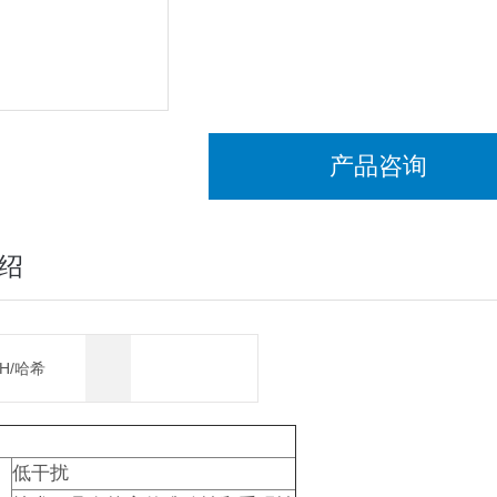
产品咨询
绍
CH/哈希
低干扰